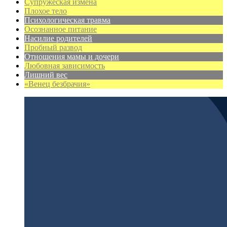
Супружеская измена
Плохое тело
Психологическая травма
Осознанное питание
Насилие родителей
Пробный развод
Отношения мамы и дочери
Любовная зависимость
Лишний вес
«Венец безбрачия»