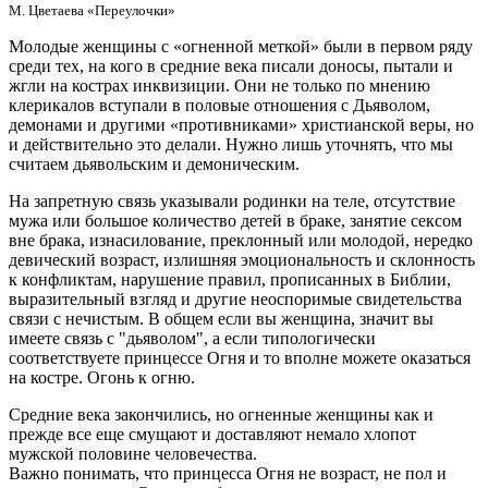
М. Цветаева «Переулочки»
Молодые женщины с «огненной меткой» были в первом ряду
среди тех, на кого в средние века писали доносы, пытали и
жгли на кострах инквизиции. Они не только по мнению
клерикалов вступали в половые отношения с Дьяволом,
демонами и другими «противниками» христианской веры, но
и действительно это делали. Нужно лишь уточнять, что мы
считаем дьявольским и демоническим.
На запретную связь указывали родинки на теле, отсутствие
мужа или большое количество детей в браке, занятие сексом
вне брака, изнасилование, преклонный или молодой, нередко
девический возраст, излишняя эмоциональность и склонность
к конфликтам, нарушение правил, прописанных в Библии,
выразительный взгляд и другие неоспоримые свидетельства
связи с нечистым. В общем если вы женщина, значит вы
имеете связь с "дьяволом", а если типологически
соответствуете принцессе Огня и то вполне можете оказаться
на костре. Огонь к огню.
Средние века закончились, но огненные женщины как и
прежде все еще смущают и доставляют немало хлопот
мужской половине человечества.
Важно понимать, что принцесса Огня не возраст, не пол и