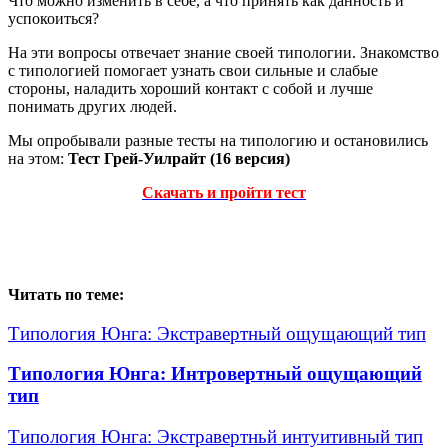
Что можно изменить в себе, а что принять как данность и
успокоиться?
На эти вопросы отвечает знание своей типологии. Знакомство
с типологией помогает узнать свои сильные и слабые
стороны, наладить хороший контакт с собой и лучше
понимать других людей.
Мы опробывали разные тесты на типологию и остановились
на этом:
Тест
Грей-Уилрайт (16 версия)
Скачать и пройти тест
Читать по теме:
Типология Юнга: Экстравертный ощущающий тип
Типология Юнга: Интровертный ощущающий
тип
Типология Юнга: Экстравертньй интуитивный тип