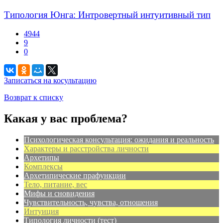
Типология Юнга: Интровертный интуитивный тип
4944
9
0
Записаться на косультацию
Возврат к списку
Какая у вас проблема?
Психологическая консультация: ожидания и реальность
Характеры и расстройства личности
Архетипы
Комплексы
Архетипические прафункции
Тело, питание, вес
Мифы и сновидения
Чувствительность, чувства, отношения
Интуиция
Типология личности (тест)