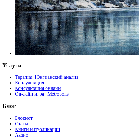
Услуги
Терапия. Юнгианский анализ
Консультация
Консультация онлайн
Он-лайн игра "Metropolis"
Блог
Блокнот
Статьи
Книги и публикации
Аудио