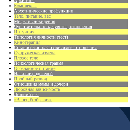
Архетипы
Комплексы
Архетипические прафункции
Тело, питание, вес
Мифы и сновидения
Чувствительность, чувства, отношения
Интуиция
Типология личности (тест)
Кинотерапия
Созависимость. Созависимые отношения
Супружеская измена
Плохое тело
Психологическая травма
Осознанное питание
Насилие родителей
Пробный развод
Отношения мамы и дочери
Любовная зависимость
Лишний вес
«Венец безбрачия»