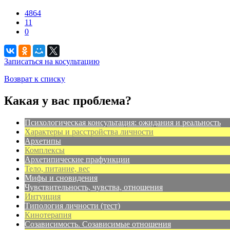
4864
11
0
Записаться на косультацию
Возврат к списку
Какая у вас проблема?
Психологическая консультация: ожидания и реальность
Характеры и расстройства личности
Архетипы
Комплексы
Архетипические прафункции
Тело, питание, вес
Мифы и сновидения
Чувствительность, чувства, отношения
Интуиция
Типология личности (тест)
Кинотерапия
Созависимость. Созависимые отношения