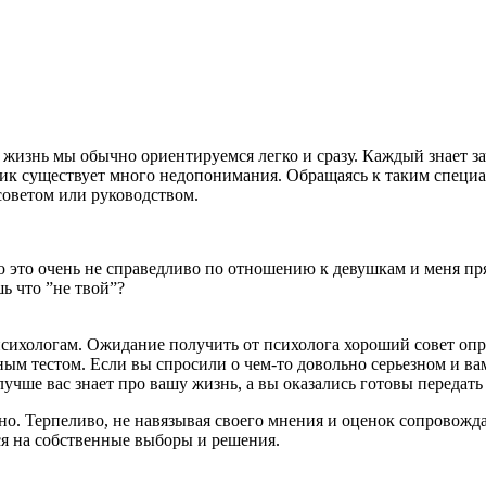
изнь мы обычно ориентируемся легко и сразу. Каждый знает заче
тик существует много недопонимания. Обращаясь к таким специ
советом или руководством.
это очень не справедливо по отношению к девушкам и меня прям
ь что ”не твой”?
 психологам. Ожидание получить от психолога хороший совет опр
ным тестом. Если вы спросили о чем-то довольно серьезном и вам
лучше вас знает про вашу жизнь, а вы оказались готовы передать
нно. Терпеливо, не навязывая своего мнения и оценок сопровожд
ся на собственные выборы и решения.