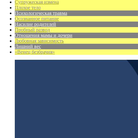
Супружеская измена
Плохое тело
Психологическая травма
Осознанное питание
Насилие родителей
Пробный развод
Отношения мамы и дочери
Любовная зависимость
Лишний вес
«Венец безбрачия»