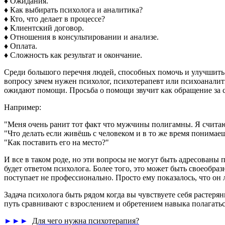
♦ Ожидания.
♦ Как выбирать психолога и аналитика?
♦ Кто, что делает в процессе?
♦ Клиентский договор.
♦ Отношения в консультировании и анализе.
♦ Оплата.
♦ Сложность как результат и окончание.
Среди большого перечня людей, способных помочь и улучшить ж
вопросу зачем нужен психолог, психотерапевт или психоанали
ожидают помощи. Просьба о помощи звучит как обращение за 
Например:
"Меня очень ранит тот факт что мужчины полигамны. Я считаю 
"Что делать если живёшь с человеком и в то же время понимаеш
"Как поставить его на место?"
И все в таком роде, но эти вопросы не могут быть адресованы
будет ответом психолога. Более того, это может быть своеобраз
поступает не профессионально. Просто ему показалось, что он 
Задача психолога быть рядом когда вы чувствуете себя растеря
путь сравнивают с взрослением и обретением навыка полагать
►►►
Для чего нужна психотерапия?