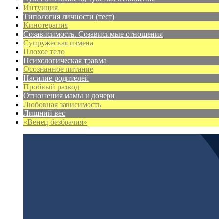
Интуиция
Типология личности (тест)
Кинотерапия
Созависимость. Созависимые отношения
Супружеская измена
Плохое тело
Психологическая травма
Осознанное питание
Насилие родителей
Пробный развод
Отношения мамы и дочери
Любовная зависимость
Лишний вес
«Венец безбрачия»