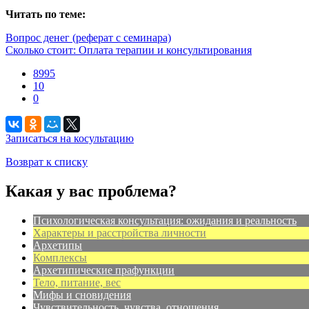
Читать по теме:
Вопрос денег (реферат с семинара)
Сколько стоит: Оплата терапии и консультирования
8995
10
0
Записаться на косультацию
Возврат к списку
Какая у вас проблема?
Психологическая консультация: ожидания и реальность
Характеры и расстройства личности
Архетипы
Комплексы
Архетипические прафункции
Тело, питание, вес
Мифы и сновидения
Чувствительность, чувства, отношения