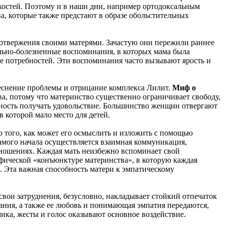
костей. Поэтому и в наши дни, например ортодоксальным
, которые также предстают в образе обольстительных
отвержения своими матерями. Зачастую они пережили раннее
льно-болезненные воспоминания, в которых мама была
ее потребностей. Эти воспоминания часто вызывают ярость и
теснение проблемы и отрицание комплекса Лилит.
Миф о
а, потому что материнство существенно ограничивает свободу,
бность получать удовольствие. Большинство женщин отвергают
 которой мало место для детей.
о того, как может его осмыслить и изложить с помощью
самого начала осуществляется взаимная коммуникация,
тношениях. Каждая мать неизбежно вспоминает свой
цифической «конъюнктуре материнства», в которую каждая
. Эта важная способность матери к эмпатическому
свои затруднения, безусловно, накладывает стойкий отпечаток
вания, а также ее любовь и понимающая эмпатия передаются,
мика, жесты и голос оказывают основное воздействие.