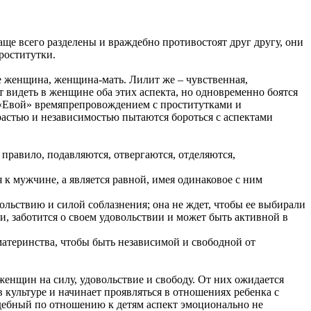
ще всего разделены и враждебно противостоят друг другу, они
роститутки.
е женщина, женщина-мать. Лилит же – чувственная,
т видеть в женщине оба этих аспекта, но одновременно боятся
с «Евой» времяпрепровождением с проститутками и
растью и независимостью пытаются бороться с аспектами
к правило, подавляются, отвергаются, отделяются,
 к мужчине, а является равной, имея одинаковое с ним
ольствию и силой соблазнения; она не ждет, чтобы ее выбирали
и, заботится о своем удовольствии и может быть активной в
атеринства, чтобы быть независимой и свободной от
женщин на силу, удовольствие и свободу. От них ожидается
в культуре и начинает проявляться в отношениях ребенка с
ждебный по отношению к детям аспект эмоционально не