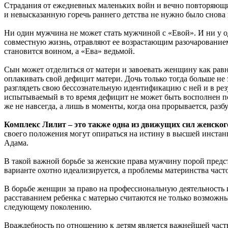
Страдания от ежедневных маленьких войн и вечно повторяющих
и невысказанную горечь раннего детства не нужно было снова
Ни один мужчина не может стать мужчиной с «Евой». И ни у 
совместную жизнь, отравляют ее возрастающим разочарованием 
становится воином, а «Ева» ведьмой.
Сын может отделиться от матери и завоевать женщину как равну
оплакивать свой дефицит матери. Дочь только тогда больше не
разглядеть свою бессознательную идентификацию с ней и в рез
испытываемый в то время дефицит не может быть восполнен пост
же не навсегда, а лишь в моменты, когда она прорывается, 
Комплекс Лилит – это также одна из движущих сил женског
своего положения могут опираться на истину в высшей инстанц
Адама.
В такой важной борьбе за женские права мужчину порой предс
варианте охотно идеализируется, а проблемы материнства часто
В борьбе женщин за право на профессиональную деятельность 
расставанием ребенка с матерью считаются не только возможн
следующему поколению.
Враждебность по отношению к детям является важнейшей частью