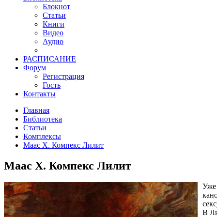
Блокнот
Статьи
Книги
Видео
Аудио
РАСПИСАНИЕ
Форум
Регистрация
Гость
Контакты
Главная
Библиотека
Статьи
Комплексы
Маас Х. Компекс Лилит
Маас Х. Компекс Лилит
Уже 
кано
секс
В Л