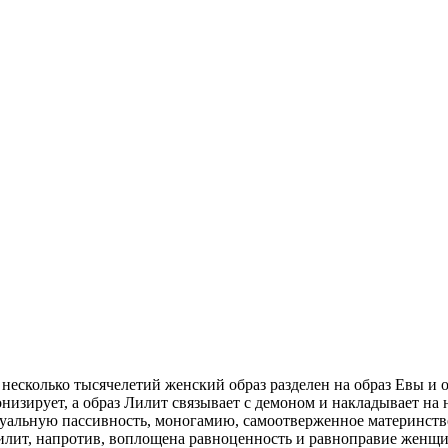
несколько тысячелетий женский образ разделен на образ Евы и 
низирует, а образ Лилит связывает с демоном и накладывает на 
уальную пассивность, моногамию, самоотверженное материнство
илит, напротив, воплощена равноценность и равноправие женщин