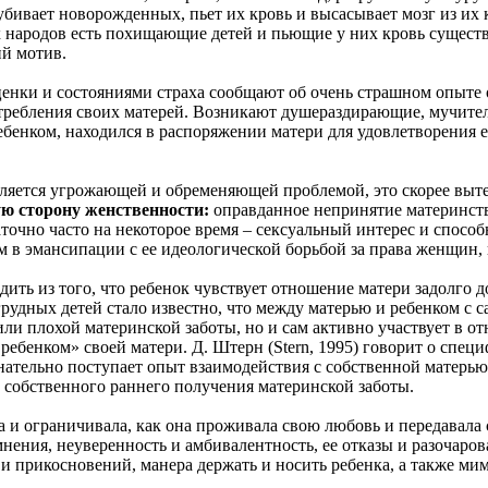
бивает новорожденных, пьет их кровь и высасывает мозг из их 
народов есть похищающие детей и пьющие у них кровь существа
й мотив.
енки и состояниями страха сообщают об очень страшном опыте 
отребления своих матерей. Возникают душераздирающие, мучите
ебенком, находился в распоряжении матери для удовлетворения 
является угрожающей и обременяющей проблемой, это скорее вы
ю сторону женственности:
оправданное непринятие материнств
точно часто на некоторое время – сексуальный интерес и спосо
в эмансипации с ее идеологической борьбой за права женщин, в
ть из того, что ребенок чувствует отношение матери задолго д
грудных детей стало известно, что между матерью и ребенком с 
или плохой материнской заботы, но и сам активно участвует в о
ребенком» своей матери. Д. Штерн (Stern, 1995) говорит о спе
нательно поступает опыт взаимодействия с собственной матерью
 собственного раннего получения материнской заботы.
а и ограничивала, как она проживала свою любовь и передавала 
мнения, неуверенность и амбивалентность, ее отказы и разочаро
 и прикосновений, манера держать и носить ребенка, а также ми