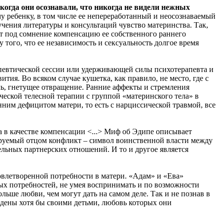
когда они осознавали, что никогда не видели нежных
ему ребенку, в том числе ее непереработанный и неосознаваемый
учения литературы и консультаций чувство материнства. Так,
ит под сомнение компенсацию ее собственного раннего
 того, что ее независимость и сексуальность долгое время
рапевтической сессии или удерживающей силы психотерапевта и
тия. Во всяком случае кушетка, как правило, не место, где с
ль, гнетущее отвращение. Ранние аффекты и стремления
ческой телесной терапии с группой «материнского тела» в
нним дефицитом матери, то есть с нарциссической травмой, все
ца в качестве компенсации <...> Миф об Эдипе описывает
цируемый отцом конфликт – символ воинственной власти между
ельных партнерских отношений. И то и другое является
овлетворенной потребности в матери. «Адам» и «Ева»
ых потребностей, не умея воспринимать и по возможности
ьше любви, чем могут дать на самом деле. Так и не познав в
аждены хотя бы своими детьми, любовь которых они