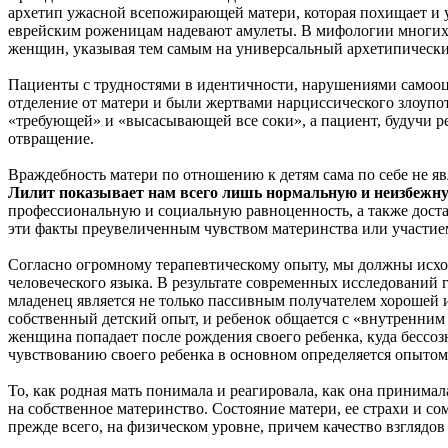
архетип ужасной всепожирающей матери, которая похищает и у
еврейским роженицам надевают амулеты. В мифологии многих 
женщин, указывая тем самым на универсальный архетипически
Пациенты с трудностями в идентичности, нарушениями самооц
отделение от матери и были жертвами нарциссического злоуп
«требующей» и «высасывающей все соки», а пациент, будучи р
отвращение.
Враждебность матери по отношению к детям сама по себе не 
Лилит показывает нам всего лишь нормальную и неизбежну
профессиональную и социальную равноценность, а также доста
эти факты преувеличенным чувством материнства или участием 
Согласно огромному терапевтическому опыту, мы должны исходи
человеческого языка. В результате современных исследований 
младенец является не только пассивным получателем хорошей 
собственный детский опыт, и ребенок общается с «внутренним 
женщина попадает после рождения своего ребенка, куда бессоз
чувствованию своего ребенка в основном определяется опытом
То, как родная мать понимала и реагировала, как она принимал
на собственное материнство. Состояние матери, ее страхи и со
прежде всего, на физическом уровне, причем качество взглядов