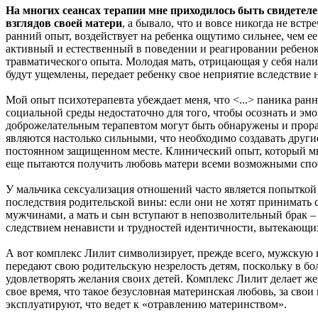
На многих сеансах терапии мне приходилось быть свидетеле
взглядов своей матери
, а бывало, что и вовсе никогда не вст
ранний опыт, воздействует на ребенка ощутимо сильнее, чем ее
активный и естественный в поведении и реагировании ребенок
травматического опыта. Молодая мать, отрицающая у себя налич
будут ущемлены, передает ребенку свое неприятие вследствие
Мой опыт психотерапевта убеждает меня, что <...> паника ран
социальной среды недостаточно для того, чтобы осознать и эмо
доброжелательным терапевтом могут быть обнаружены и прораб
являются настолько сильными, что необходимо создавать други
постоянном защищенном месте. Клинический опыт, который мы м
еще пытаются получить любовь матери всеми возможными спос
У мальчика сексуализация отношений часто является попыткой 
последствия родительской вины: если они не хотят принимать
мужчинами, а мать и сын вступают в непозволительный брак – 
следствием ненависти и трудностей идентичности, вытекающих
А вот комплекс Лилит символизирует, прежде всего, мужскую и
передают свою родительскую незрелость детям, поскольку в б
удовлетворять желания своих детей. Комплекс Лилит делает ж
свое время, что такое безусловная материнская любовь, за св
эксплуатируют, что ведет к «отравлению материнством».