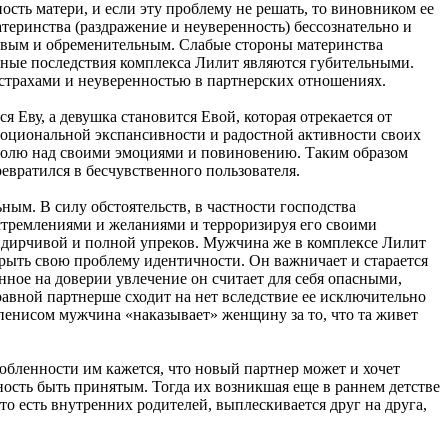
ть матери, и если эту проблему не решать, то виновником ее
теринства (раздражение и неуверенность) бессознательно и
дливым и обременительным. Слабые стороны материнства
льные последствия комплекса Лилит являются губительными.
трахами и неуверенностью в партнерских отношениях.
Еву, а девушка становится Евой, которая отрекается от
моциональной экспансивности и радостной активности своих
нтролю над своими эмоциями и повиновению. Таким образом
евратился в бесчувственного пользователя.
ным. В силу обстоятельств, в частности господства
тремлениями и желаниями и терроризируя его своими
ридирчивой и полной упреков. Мужчина же в комплексе Лилит
крыть свою проблему идентичности. Он важничает и старается
ное на доверии увлечение он считает для себя опасными,
правной партнерше сходит на нет вследствие ее исключительно
пенисом мужчина «наказывает» женщину за то, что та живет
любленности им кажется, что новый партнер может и хочет
жность быть принятым. Тогда их возникшая еще в раннем детстве
то есть внутренних родителей, выплескивается друг на друга,