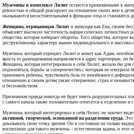
Мужчины в комплексе Лилит
остаются привязанными к мате
ревностью и обидой реагируют на отношение своих жен к детя
оказываются несостоятельными в функции отца и становятся д
Женщина, отрицающая Лилит
и живущая как Ева, своим бес
объясняет высокую частотность нарциссических личностных ра
общества, которая набирает обороты. Того общества, которое 
деструктивному характеру мании индивидуального и массово-
Мужчина, который отрицает Лилит и живет как Адам, неизбежно
ярость от разочарования направляется в адрес партнерши, он бе
Женщина, которая интегрировала в себя Лилит, желала бы для с
подчиняться, борьба за соперничество с которым не изнурила б
принимать ребенка, чувствовать боль от неизбежного дефицита
отношению к своим детям также отвержение, страх и ненависть,
и беспокойством.
Признанная правда никогда не будет иметь разрушительных по
с самого начала также положительно отнесется к отделению и с
Мужчина, который интегрировал в себя Лилит, не захочет виде
активной, творческой, основанной на разделении труда.
Это 
доказывать свою точку зрения. Он в состоянии не только выдер
воспитание для такого мужчины – естественная задача, и этот