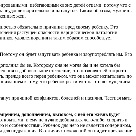
ированными, избегающими своих детей отцами, потому что с
ак неудовлетворительное и натянутое. Таким образом, мужчины
уженных жен.
ностью обязательно причинит вред своему ребенку. Это
ъяснения растущей опасности нарциссической патологии
чников удовлетворения и таким образом способствует
оэтому он будет запугивать ребенка и злоупотреблять им. Его
ополнил бы ее. Которому она не могла бы и не хотела бы
ничения и добровольное стеснение, что позволяет ей открыто
ь, прежде всего перед ребенком, что она может испытывать по
пониманием к тому, что ребенок реагирует на это возмущением
танут причиной конфликтов, болезней и насилия. Честная мать
ащением, дополнением, вызовом, с ней его жизнь будет
открытыми, и ему не нужно добиваться чего-либо, спорить и
ю и особенностями. Ребенок для него не является соперником,
цом для подражания. В отличиях поколений он видит проявление