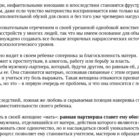
ри, инфантильными юношами и впоследствии становятся фрустр
м, даже если чувство материнства воспринимается ими только к
ополнительной обузой для своих и без того уже чрезмерно нагр
сознательным отречением и своей урезанной однобокой женствен
сстройств у многих людей, так что мы имеем основание для об
вынуждено создавать все больше вторичных нарциссических исто
психологического уровня.
 видит в своем ребенке соперника за благосклонность матери. П
жит к проституткам, в алкоголь, работу или борьбу за власть.
ебя мужчину-партнера, который, будучи другим, но равным ей, д
ы ее. Она становится матерью, осознавая связанные с этим огра
 и учиться эту боль выражать. Такая женщина отважится признат
 но это – в первую очередь ее проблема, и что она относится с 
следствий, ложная же любовь и скрываемая позиция наверняка с
амостоятельности своего ребенка.
ть в своей женщине «мать»:
равная партнерша станет ему обог
мужчина, отделившийся от матери, действия которого являются 
живать свое одиночество, но и наслаждаться своей уникальность
 процесс позволяет ему становиться учителем, мастером и образ