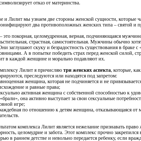
символизирует отказ от материнства.
е и Лилит мы узнаем две стороны женской сущности, которые ча
сонифицируют два противоположных женских типа – святой и п
 – это покорная, целомудренная, верная, подчиняющаяся мужчин
ьстительная, страстная, самостоятельная. Мужчины обычно хотя
 Они заглушают скуку и безрадостность существования в браке 
овницами. А в попытке победить страх перед женской силой, ст
ит в каждой женщине и морально подавляют их.
омплексу Лилит я причисляю
три женских аспекта
, которые, ка
рируются, преследуются или находятся под запретом:
авноценная женщина, которая не подчиняется и не привязывается
исхождение и равные права;
ексуально активная женщина с собственной способностью к удов
«брали», она активно выступает за свои сексуальные потребност
овной игре;
враждебная по отношению к детям женщина, отказывающаяся от м
ательств.
льтатом комплекса Лилит является нежелание признавать право 
рность, целомудрие и забота. Этот комплекс прочно закрепился 
рью в раннем детстве и невольно передается ребенку, если вра