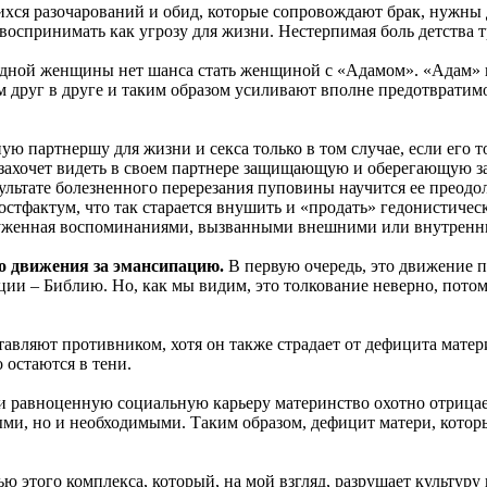
ся разочарований и обид, которые сопровождают брак, нужны д
 воспринимать как угрозу для жизни. Нестерпимая боль детства
одной женщины нет шанса стать женщиной с «Адамом». «Адам» и
друг в друге и таким образом усиливают вполне предотвратимое
ю партнершу для жизни и секса только в том случае, если его т
 захочет видеть в своем партнере защищающую и оберегающую за
ультате болезненного перерезания пуповины научится ее преодоле
фактум, что так старается внушить и «продать» гедонистическая
разбуженная воспоминаниями, вызванными внешними или внутрен
о движения за эмансипацию.
В первую очередь, это движение 
ии – Библию. Но, как мы видим, это толкование неверно, потом
тавляют противником, хотя он также страдает от дефицита матер
 остаются в тени.
и равноценную социальную карьеру материнство охотно отрицае
ыми, но и необходимыми. Таким образом, дефицит матери, котор
 этого комплекса, который, на мой взгляд, разрушает культуру