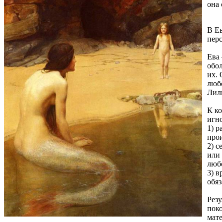
она 
В Ев
пер
Ева
обол
их.
люб
Лил
К к
игно
1) р
про
2) с
или 
люб
3) 
обяз
Резу
поко
мате