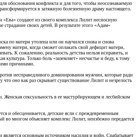
ля обоснования конфликта и для того, чтобы неосознаваемую
 трансформируется в затяжную болезненную драму настоящего.
 «Ева» создают из своего комплекса Лилит несносную
 страдание своих детей. В результате этого «Адам»
оска по матери утолена или он научился снова и снова
мену матери, когда сможет оплакать свой дефицит матери,
вать. К сожалению, реальность детства нельзя исправить, и
 культура. Только боль «заземляет» несчастье и беду, к тому
ними причинами.
против несправедливого доминирования мужчин, которые ради
у что оно как раз скрывает существование Лилит и незрелость
и. Женская сексуальность в ее мастурбирующем и лесбийском
тся и обесценивается, детские ясли с преждевременным
ый во многом объясняет комплекс Лилит, неизбежно передается
 и является основным источником насилия и войн. Срабатывает