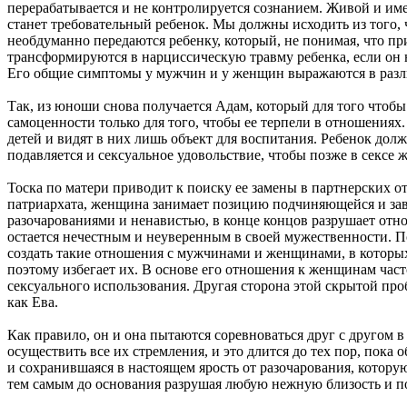
перерабатывается и не контролируется сознанием. Живой и им
станет требовательный ребенок. Мы должны исходить из того, 
необдуманно передаются ребенку, который, не понимая, что п
трансформируются в нарциссическую травму ребенка, если он 
Его общие симптомы у мужчин и у женщин выражаются в разл
Так, из юноши снова получается Адам, который для того чтобы
самоценности только для того, чтобы ее терпели в отношения
детей и видят в них лишь объект для воспитания. Ребенок дол
подавляется и сексуальное удовольствие, чтобы позже в сексе
Тоска по матери приводит к поиску ее замены в партнерских от
патриархата, женщина занимает позицию подчиняющейся и за
разочарованиями и ненавистью, в конце концов разрушает отн
остается нечестным и неуверенным в своей мужественности. По
создать такие отношения с мужчинами и женщинами, в которых
поэтому избегает их. В основе его отношения к женщинам част
сексуального использования. Другая сторона этой скрытой пр
как Ева.
Как правило, он и она пытаются соревноваться друг с другом 
осуществить все их стремления, и это длится до тех пор, пока
и сохранившаяся в настоящем ярость от разочарования, которую
тем самым до основания разрушая любую нежную близость и 