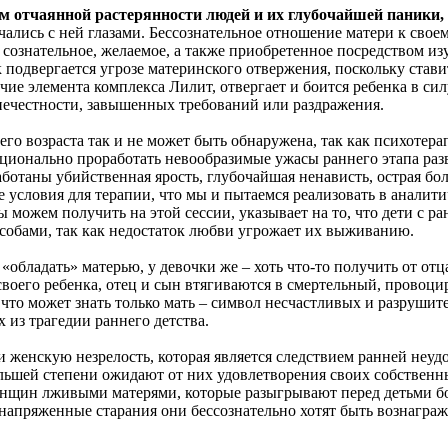
м отчаянной растерянности людей и их глубочайшей паники, 
речались с ней глазами. Бессознательное отношение матери к сво
 сознательное, желаемое, а также приобретенное посредством из
 подвергается угрозе материнского отвержения, поскольку став
ие элемента комплекса Лилит, отвергает и боится ребенка в силу
 нечестности, завышенных требований или раздражения.
него возраста так и не может быть обнаружена, так как психоте
ционально проработать невообразимые ужасы раннего этапа разви
отаны убийственная ярость, глубочайшая ненависть, острая бо
е условия для терапии, что мы и пытаемся реализовать в аналити
ожем получить на этой сессии, указывает на то, что дети с ра
обами, так как недостаток любви угрожает их выживанию.
«обладать» матерью, у девочки же – хоть что-то получить от от
 своего ребенка, отец и сын втягиваются в смертельный, прово
что может знать только мать – символ несчастливых и разрушит
 из трагедии раннего детства.
 женскую незрелость, которая является следствием ранней неуд
ольшей степени ожидают от них удовлетворения своих собственн
енщин лживыми матерями, которые разыгрывают перед детьми бол
ои напряженные старания они бессознательно хотят быть вознагр