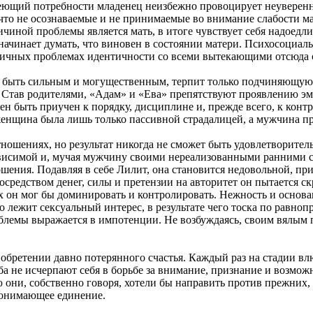
еющий потребности младенец неизбежно провоцирует неувереннос
что не осознаваемые и не принимаемые во внимание слабости ма
ричиной проблемы является мать, в итоге чувствует себя надое
начинает думать, что виновен в состоянии матери. Психосоциа
ичных проблемах идентичности со всеми вытекающими отсюда с
 быть сильным и могущественным, терпит только подчиняющуюся 
х. Став родителями, «Адам» и «Ева» препятствуют проявлению э
жен быть приучен к порядку, дисциплине и, прежде всего, к ко
 женщина была лишь только пассивной страдалицей, а мужчина пр
ношениях, но результат никогда не сможет быть удовлетворитель
висимой и, мучая мужчину своими нереализованными ранними с
ошения. Подавляя в себе Лилит, она становится недовольной, п
средством денег, силы и претензии на авторитет он пытается с
 он мог бы доминировать и контролировать. Нежность и основан
о лежит сексуальный интерес, в результате чего тоска по равно
облемы выражается в импотенции. Не возбуждаясь, своим вялым 
в обретении давно потерянного счастья. Каждый раз на стадии в
 оба не исчерпают себя в борьбе за внимание, признание и возмо
 они, собственно говоря, хотели бы направить против прежних, 
понимающее единение.