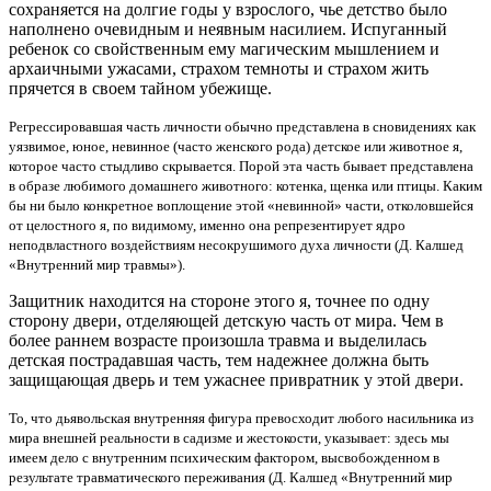
сохраняется на долгие годы у взрослого, чье детство было
наполнено очевидным и неявным насилием. Испуганный
ребенок со свойственным ему магическим мышлением и
архаичными ужасами, страхом темноты и страхом жить
прячется в своем тайном убежище.
Регрессировавшая часть личности обычно представлена в сновидениях как
уязвимое, юное, невинное (часто женского рода) детское или животное я,
которое часто стыдливо скрывается. Порой эта часть бывает представлена
в образе любимого домашнего животного: котенка, щенка или птицы. Каким
бы ни было конкретное воплощение этой «невинной» части, отколовшейся
от целостного я, по видимому, именно она репрезентирует ядро
неподвластного воздействиям несокрушимого духа личности (Д. Калшед
«Внутренний мир травмы»).
Защитник находится на стороне этого я, точнее по одну
сторону двери, отделяющей детскую часть от мира. Чем в
более раннем возрасте произошла травма и выделилась
детская пострадавшая часть, тем надежнее должна быть
защищающая дверь и тем ужаснее привратник у этой двери.
То, что дьявольская внутренняя фигура превосходит любого насильника из
мира внешней реальности в садизме и жестокости, указывает: здесь мы
имеем дело с внутренним психическим фактором, высвобожденном в
результате травматического переживания (Д. Калшед «Внутренний мир