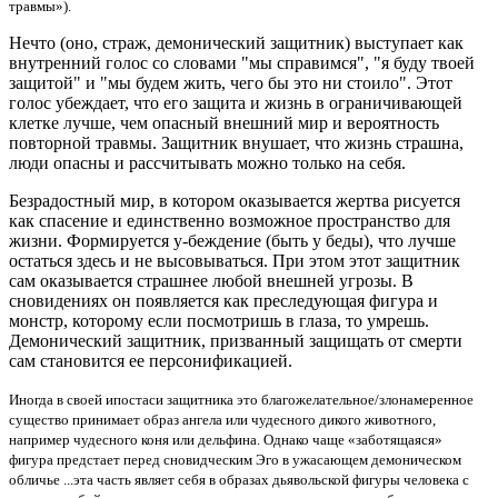
травмы»).
Нечто (оно, страж, демонический защитник) выступает как
внутренний голос со словами "мы справимся", "я буду твоей
защитой" и "мы будем жить, чего бы это ни стоило". Этот
голос убеждает, что его защита и жизнь в ограничивающей
клетке лучше, чем опасный внешний мир и вероятность
повторной травмы. Защитник внушает, что жизнь страшна,
люди опасны и рассчитывать можно только на себя.
Безрадостный мир, в котором оказывается жертва рисуется
как спасение и единственно возможное пространство для
жизни. Формируется у-беждение (быть у беды), что лучше
остаться здесь и не высовываться. При этом этот защитник
сам оказывается страшнее любой внешней угрозы. В
сновидениях он появляется как преследующая фигура и
монстр, которому если посмотришь в глаза, то умрешь.
Демонический защитник, призванный защищать от смерти
сам становится ее персонификацией.
Иногда в своей ипостаси защитника это благожелательное/злонамеренное
существо принимает образ ангела или чудесного дикого животного,
например чудесного коня или дельфина. Однако чаще «заботящаяся»
фигура предстает перед сновидческим Эго в ужасающем демоническом
обличье ...эта часть являет себя в образах дьявольской фигуры человека с