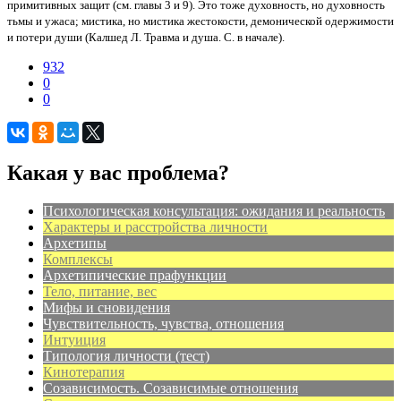
примитивных защит (см. главы 3 и 9). Это тоже духовность, но духовность
тьмы и ужаса; мистика, но мистика жестокости, демонической одержимости
и потери души (Калшед Л. Травма и душа. С. в начале).
932
0
0
Какая у вас проблема?
Психологическая консультация: ожидания и реальность
Характеры и расстройства личности
Архетипы
Комплексы
Архетипические прафункции
Тело, питание, вес
Мифы и сновидения
Чувствительность, чувства, отношения
Интуиция
Типология личности (тест)
Кинотерапия
Созависимость. Созависимые отношения