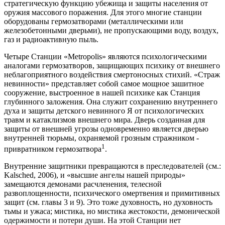
стратегическую функцию убежища и защиты населения от
оружия массового поражения. Для этого многие станции
оборудованы гермозатворами (металлическими или
железобетонными дверьми), не пропускающими воду, воздух,
газ и радиоактивную пыль.
Четыре Станции «Metropolis» являются психологическими
аналогами гермозатворов, защищающих психику от внешнего
неблагоприятного воздействия смертоносных стихий. «Страж
невинности» представляет собой самое мощное зашитное
сооружение, выстроенное в нашей психике как Станция
глубинного заложения. Она служит сохранению внутреннего
духа и защиты детского невинного Я от психологических
травм и катаклизмов внешнего мира. Дверь созданная для
защиты от внешней угрозы одновременно является дверью
внутренней тюрьмы, охраняемой грозным стражником -
1
привратником гермозатвора
.
Внутренние защитники превращаются в преследователей (см.:
Kalsched, 2006), и «высшие ангелы нашей природы»
замещаются демонами расчленения, телесной
развоплощенности, психического омертвения и примитивных
защит (см. главы 3 и 9). Это тоже духовность, но духовность
тьмы и ужаса; мистика, но мистика жестокости, демонической
одержимости и потери души. На этой Станции нет