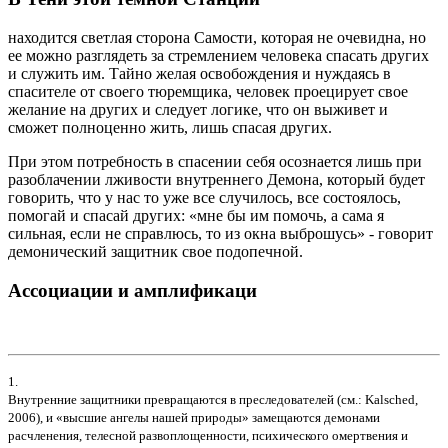
находится светлая сторона Самости, которая не очевидна, но
ее можно разглядеть за стремлением человека спасать других
и служить им. Тайно желая освобождения и нуждаясь в
спасителе от своего тюремщика, человек проецирует свое
желание на других и следует логике, что он выживет и
сможет полноценно жить, лишь спасая других.
При этом потребность в спасении себя осознается лишь при
разоблачении лживости внутреннего Демона, который будет
говорить, что у нас то уже все случилось, все состоялось,
помогай и спасай других: «мне бы им помочь, а сама я
сильная, если не справлюсь, то из окна выброшусь» - говорит
демонический защитник свое подопечной.
Ассоциации и амплификаци
1.
Внутренние защитники превращаются в преследователей (см.: Kalsched,
2006), и «высшие ангелы нашей природы» замещаются демонами
расчленения, телесной развоплощенности, психического омертвения и