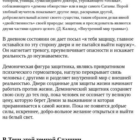
топором, убийцы, сумасшедшего доктора, угрожающего «облака»,
соблазняющего «демона обжорства» или в виде самого Сатаны. Порой
злобный мучитель показывает другое лицо, раскрывая другой,
доброжелательный аспект своего существа, таким образом делая явной
«двойственность» своей природы: защитник и преследователь являются
двумя частями одного целого. (Д. Калшед, «Внутренний мир травмы»).
В дневном состоянии он дает посыл «я тебя защищу, главное
оставайся по эту сторону двери и не пытайся выйти наружу».
Он нагнетает тревогу, преувеличивает опасности и искажает
реальность до неузнаваемости.
Демоническая фигура защитника, являясь привратником
психического гермозатвора, наглухо перекрывает связь
человека с другими и разделяет внутренний мир с внешней
реальностью. Двери созданные для защиты жизни начинают
работать против жизни. Демонический защитник сохраняет
свою силу до тех пор, пока человек не осознает ту великую
цену, которую берет Демон за выживание и которая
приравнивается к самой жизни. Пока не появятся добрые
силы, искреннее, добро-вольное желание открыться и выйти
на белый свет.
В Тени этой темной Станции