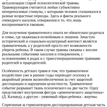
актуализации старой психологической травмы.
Травмирующим считаются любые субъективно
непереносимые стимулы, с которыми человек сталкивался в
разные возрастные периоды. Здесь и факты реального
очевидного насилия, отвержения и то, что лишь
воспринимается таковым.
Для получения травматичного опыта не обязательно родиться
в семье, где окажешься нелюбимым и лишним. Зачастую
исторический и социально-культурный контекст является
травматичным, а у родителей просто нет возможности
уберечь ребенка. В таком случае травмы связаны с вполне
реальными событиями насилия и отвержением, с
осложнениями в родах и с трансгенерационными травмами
родителей и прародителей.
Особенность детских травм в том, что травматичное
воздействие уже в ранние годы переводит психику в
аварийный режим жизнеобеспечения за счет защитной
диссоциации и нарушения целостности. Травматичное
событие разрывает ткань психического на две части. Одну
представляет внутренняя фигура «демонического защитника»
(Д. Калшед), а другую - уязвимый образ ребенка - жертвы.
Спрятанная за гермозатвором диссоциированная детская часть