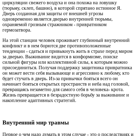
циркуляции свежего воздуха и она похожа на ловушку
(тюрьму, склеп, башню), в которой спрятано истинное Я.
Дверь созданная для защиты от внешней угрозы
одновременно является дверью внутренней тюрьмы,
охраняемой грозным стражником - привратником
гермозатвора.
На этой станции человек проживает глубинный внутренний
конфликт и в нем борются две противоположенные
тенденции - сдаться и привыкнуть жить в страхе перед миром
за дверью. Выживание видится в конформизме, поиске
сильной фигуры или коллективной силы, к которым можно
присоединиться. Получая поддержку защитника привратника
он может вести себя вызывающе и агрессивно к любому, кто
будет стучать в дверь. Из-за привычки бояться всего он
начинает бояться открытых пространств и неба над головой,
превращаясь незаметно для самого себя в человека- крота.
Жизнь превращается в безрадостную борьбу за выживание и
накопление адаптивных стратегий.
Внутренний мир травмы
Первое о чем надо думать в этом случае - это о последствиях и