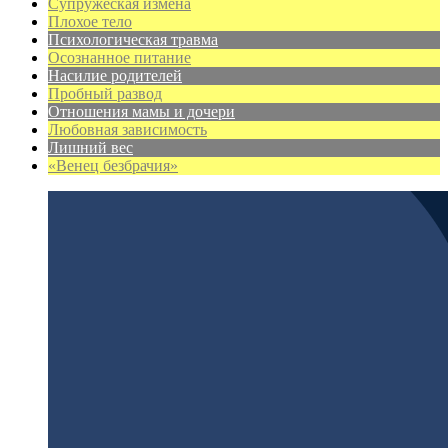
Супружеская измена
Плохое тело
Психологическая травма
Осознанное питание
Насилие родителей
Пробный развод
Отношения мамы и дочери
Любовная зависимость
Лишний вес
«Венец безбрачия»