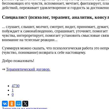
беспокоящих его чувств, вспоминает, мечтает, фантазирует, п
действий, переживает удовлетворение и гордость за достижения
Специалист (психолог, терапевт, аналитик, консул
... слушает, слышит, молчит, смотрит, видит, принимает, дума
побуждает к самонаблюдению, спрашивает, уточняет, помогает
чувства, интерпретирует, помогает установить смысловые связ
внимание на телесные реакции...
Суммируя можно сказать, что психологическая работа это неп
(чувство, понимание) возврата к себе настоящему.
Добро пожаловать!
⇒
Терапевтический договор.
4730
1
0
Записаться на косультацию