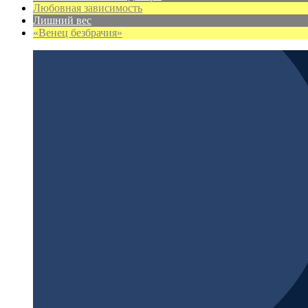
Любовная зависимость
Лишний вес
«Венец безбрачия»