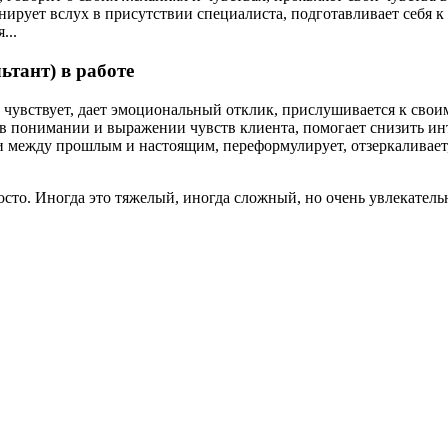
ланирует вслух в присутствии специалиста, подготавливает себя
...
ьтант) в работе
ет, чувствует, дает эмоциональный отклик, прислушивается к сво
 в понимании и выражении чувств клиента, помогает снизить и
и между прошлым и настоящим, переформулирует, отзеркаливает,
росто. Иногда это тяжелый, иногда сложный, но очень увлекат