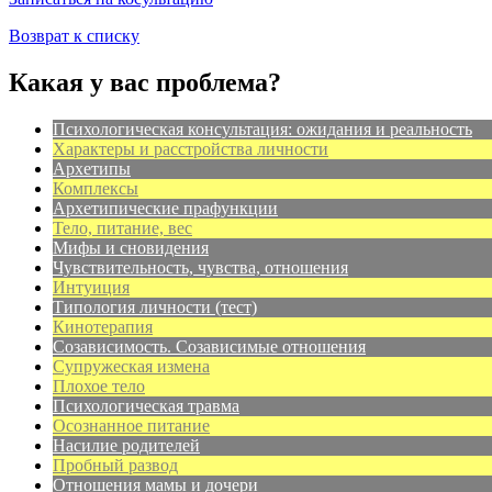
Возврат к списку
Какая у вас проблема?
Психологическая консультация: ожидания и реальность
Характеры и расстройства личности
Архетипы
Комплексы
Архетипические прафункции
Тело, питание, вес
Мифы и сновидения
Чувствительность, чувства, отношения
Интуиция
Типология личности (тест)
Кинотерапия
Созависимость. Созависимые отношения
Супружеская измена
Плохое тело
Психологическая травма
Осознанное питание
Насилие родителей
Пробный развод
Отношения мамы и дочери