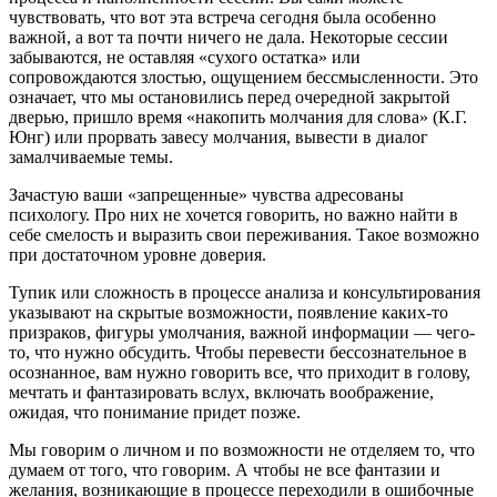
чувствовать, что вот эта встреча сегодня была особенно
важной, а вот та почти ничего не дала. Некоторые сессии
забываются, не оставляя «сухого остатка» или
сопровождаются злостью, ощущением бессмысленности. Это
означает, что мы остановились перед очередной закрытой
дверью, пришло время «накопить молчания для слова» (К.Г.
Юнг) или прорвать завесу молчания, вывести в диалог
замалчиваемые темы.
Зачастую ваши «запрещенные» чувства адресованы
психологу. Про них не хочется говорить, но важно найти в
себе смелость и выразить свои переживания. Такое возможно
при достаточном уровне доверия.
Тупик или сложность в процессе анализа и консультирования
указывают на скрытые возможности, появление каких-то
призраков, фигуры умолчания, важной информации — чего-
то, что нужно обсудить. Чтобы перевести бессознательное в
осознанное, вам нужно говорить все, что приходит в голову,
мечтать и фантазировать вслух, включать воображение,
ожидая, что понимание придет позже.
Мы говорим о личном и по возможности не отделяем то, что
думаем от того, что говорим. А чтобы не все фантазии и
желания, возникающие в процессе переходили в ошибочные