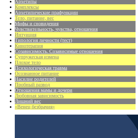
Архетипы
Комплексы
Архетипические прафункции
Тело, питание, вес
Мифы и сновидения
Чувствительность, чувства, отношения
Интуиция
Типология личности (тест)
Кинотерапия
Созависимость. Созависимые отношения
Супружеская измена
Плохое тело
Психологическая травма
Осознанное питание
Насилие родителей
Пробный развод
Отношения мамы и дочери
Любовная зависимость
Лишний вес
«Венец безбрачия»