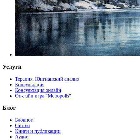
Услуги
Терапия. Юнгианский анализ
Консультация
Консультация онлайн
Он-лайн игра "Metropolis"
Блог
Блокнот
Статьи
Книги и публикации
Аудио