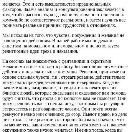
меняется. Это и есть вмешательство иррациональных
факторов. Задача анализа и консультирования заключается в
том, чтобы распознать, когда ваши чувства по отношению к
кому-либо не соответствуют реальности, и затем научить вас
понимать реальные причины трудностей в отношениях.
Мы исходим из того, что чувства, побуждения и желания не
равноценны действиям. В нашей работе мы не делаем
акцентам на моральном или аморальном и не используем
религиозные идеи греха и наказания.
На сессиях вы знакомитесь с фантазиями и скрытыми
желаниями и все это идет в работу. Бывают лишь неуместные
действия и нежелательные поступки. Решения, принятые на
основе сильных чувств, т.н., отреагирование, действительно
могут быть преждевременными или неверными. Когда вы
начнете консультирование, то увидите как некоторые из
близких людей, которые оказывали и оказывают вам помощь,
будут считать, что работа с психологом вам не помогает. Они
могут ревновать вас к специалисту, с которым вы регулярно
встречаетесь и разговариваете часами. Они почти всегда
ревнуют неявно или очевидно до ссор. Имеют право, но дело
не в этом. Такие реакции со стороны близких означают, что
вы меняетесь, ваши изменения становятся заметны и вашему
окружению также нужно меняться. Именно тогда, когда вы