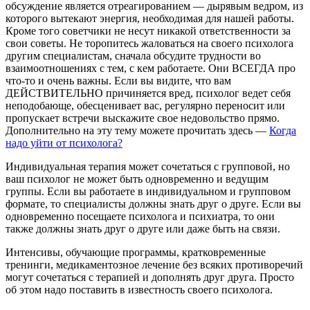
обсуждение является отреагированием — дырявым ведром, из
которого вытекают энергия, необходимая для нашей работы.
Кроме того советчики не несут никакой ответственности за
свои советы. Не торопитесь жаловаться на своего психолога
другим специалистам, сначала обсудите трудности во
взаимоотношениях с тем, с кем работаете. Они ВСЕГДА про
что-то и очень важны. Если вы видите, что вам
ДЕЙСТВИТЕЛЬНО причиняется вред, психолог ведет себя
неподобающе, обесценивает вас, регулярно переносит или
пропускает встречи выскажите свое недовольство прямо.
Дополнительно на эту тему можете прочитать здесь —
Когда
надо уйти от психолога?
Индивидуальная терапия может сочетаться с групповой, но
ваш психолог не может быть одновременно и ведущим
группы. Если вы работаете в индивидуальном и групповом
формате, то специалисты должны знать друг о друге. Если вы
одновременно посещаете психолога и психиатра, то они
также должны знать друг о друге или даже быть на связи.
Интенсивы, обучающие программы, кратковременные
тренинги, медикаментозное лечение без всяких противоречий
могут сочетаться с терапией и дополнять друг друга. Просто
об этом надо поставить в известность своего психолога.