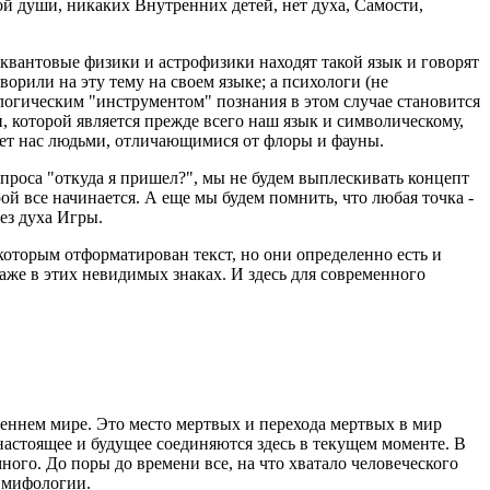
й души, никаких Внутренних детей, нет духа, Самости,
 квантовые физики и астрофизики находят такой язык и говорят
орили на эту тему на своем языке; а психологи (не
логическим "инструментом" познания в этом случае становится
, которой является прежде всего наш язык и символическому,
лает нас людьми, отличающимися от флоры и фауны.
проса "откуда я пришел?", мы не будем выплескивать концепт
рой все начинается. А еще мы будем помнить, что любая точка -
ез духа Игры.
 которым отформатирован текст, но они определенно есть и
даже в этих невидимых знаках. И здесь для современного
реннем мире. Это место мертвых и перехода мертвых в мир
 настоящее и будущее соединяются здесь в текущем моменте. В
много. До поры до времени все, на что хватало человеческого
й мифологии.