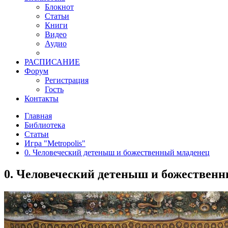
Блокнот
Статьи
Книги
Видео
Аудио
РАСПИСАНИЕ
Форум
Регистрация
Гость
Контакты
Главная
Библиотека
Статьи
Игра "Metropolis"
0. Человеческий детеныш и божественный младенец
0. Человеческий детеныш и божествен