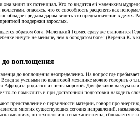
ми она видит их потенциал. Кто-то видится ей маленьким мудрец
 коллегами, опасаясь, что ее способность расценять как ненорм
олог обладает редким даром видеть это предназначение в детях. 
оприятной поддержки взрослых.
мещается образом бога. Маленький Гермес сразу же становится Г
ебенке ничуть не меньше, чем в бородатом боге" (Кереньи К. в 
а до воплощения
ладенца до воплощения неопределенно. На вопрос где пребывает
е. Вслед за учеными по квантовой механике можно говорить о т.
что Афродита родилась из пены морской. Для физиков вакуум ил
же что-то помыслить и при достаточной подготовки находить сл
вают представление о первичности материи, говоря про энерги
ставители многих существующих сегодня направлений, называющ
сказываниях, но технологична и механистична, сближается с т.н