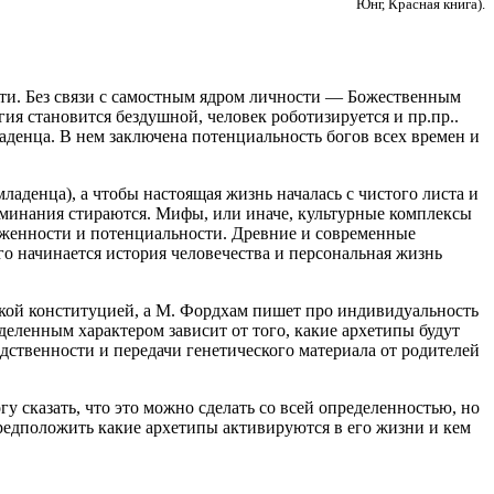
Юнг, Красная книга).
сти. Без связи с самостным ядром личности — Божественным
ия становится бездушной, человек роботизируется и пр.пр..
аденца. В нем заключена потенциальность богов всех времен и
ладенца), а чтобы настоящая жизнь началась с чистого листа и
минания стираются. Мифы, или иначе, культурные комплексы
ложенности и потенциальности. Древние и современные
о начинается история человечества и персональная жизнь
ской конституцией, а М. Фордхам пишет про индивидуальность
деленным характером зависит от того, какие архетипы будут
едственности и передачи генетического материала от родителей
у сказать, что это можно сделать со всей определенностью, но
редположить какие архетипы активируются в его жизни и кем