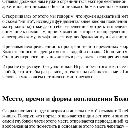
Отдавая должное нам нужно ограничиться экспериментальной пс
архетипов, нет никакого Бога и никакого Божественного младе
Отворачиваясь от этого мы говорим, что нужен адекватный мет
о своем "ничто", исследуя фундаментальные законы появления 
материалисты) тоже дают себе разрешение смотреть за пределы
внимание к символам, происхождение которых неопределенно (о
аллегорическому, метафорическому, воображаемому и фантастич
Признавая неопределенность пространственно-временных коорд
Божественного младенца вместе с водой из тазика. Он остается 
Станция игрового поля появилась в результате расширения нул
Игры не существует без участников Игры и без этого текста ее
любой, кто хотя бы раз размещал тексты на сайтах это знает. 
человека уже совсем нет ничего мистического.
Место, время и форма воплощения Бож
Сакральное место, где призраки и ангелы не отбрасывают Тене
живых. Говорят, что портал открывается в дни летнего и зимне
самой глубокой части этого места открывается первозданный ха
воображения это поместить в основание этого места черепаху 