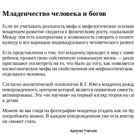
Младенчество человека и богов
Если не учитывать реальность мифа и мифологические основан
младенцем развитие сводится к физическому росту, социальной
Между тем есть альтернатива и возможность говорить о полно
культур и все вариации индивидуального человеческого развити
Есть представления о том, что младенец приходит в мир с пам
ребенок прожил свою собственную уникальную жизнь — реализ
приглашают посмотреть на то, что было до того, как появляе
космогонические мифы на свойственном им мифопоэтическом ил
отдельного человека.
Согласно аналитической психологии К.Г. Юнга младенец рожда
новорожденного, центром которой является первичная самость. 
активированы. Эта «не научная» на первый взгляд теория на са
к детям.
Можем ли мы глядя на фотографию младенца угадать как он буде
попробовать можно. В каждом новорожденном уже есть векторы
он сможет стать.