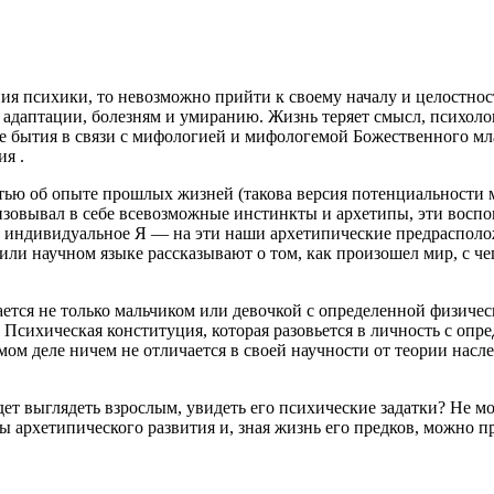
ия психики, то невозможно прийти к своему началу и целостно
 адаптации, болезням и умиранию. Жизнь теряет смысл, психолог
те бытия в связи с мифологией и мифологемой Божественного мл
я .
ятью об опыте прошлых жизней (такова версия потенциальности м
овывал в себе всевозможные инстинкты и архетипы, эти воспо
тся индивидуальное Я — на эти наши архетипические предраспо
и научном языке рассказывают о том, как произошел мир, с чег
ется не только мальчиком или девочкой с определенной физиче
Психическая конституция, которая разовьется в личность с опре
мом деле ничем не отличается в своей научности от теории насл
т выглядеть взрослым, увидеть его психические задатки? Не мог
 архетипического развития и, зная жизнь его предков, можно п