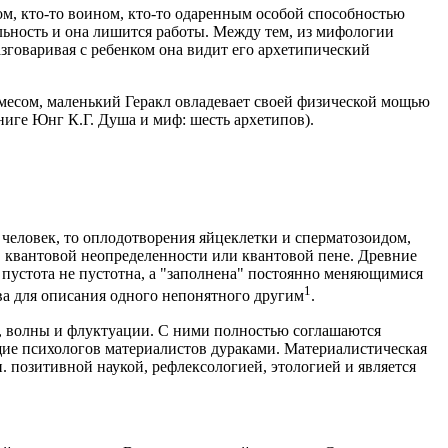
ом, кто-то воином, кто-то одаренным особой способностью
альность и она лишится работы. Между тем, из мифологии
Разговаривая с ребенком она видит его архетипический
ермесом, маленький Геракл овладевает своей физической мощью
книге Юнг К.Г. Душа и миф: шесть архетипов).
 человек, то оплодотворения яйцеклетки и сперматозоидом,
н. квантовой неопределенности или квантовой пене. Древние
и пустота не пустотна, а "заполнена" постоянно меняющимися
1
ова для описания одного непонятного другим
.
ю, волны и флуктуации. С ними полностью соглашаются
ие психологов материалистов дураками. Материалистическая
. позитивной наукой, рефлексологией, этологией и является