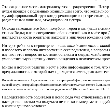
Это сакральное место материализуется в градостроении. Центр
духам предков с подземным хранилищем всего, что когда-либо
мумифицированный труп вождя революции в центре столицы, 
радиальными линиями, отходящими от центра.
Отсюда выходили все боги, полубоги, герои и мы (наша психик
стихия Воды) или в соединении обоих стихий как в мифе про 
наследственность родителей выходит в мир через рождение реб
Интерес ребенка к первосцене –
«что там делали мама с папой
и взрослого человека интересует не секс родителей, а вопросы 
изучают этот вопрос по костным останкам и следам хозяйствен
умопостигаемую картину своего рождения в психическом прос
Мифы и история религий несут в себе информацию о том, что м
предзаданности, с которой нам приходится иметь дело даже есл
Во всей человеческой деятельности есть априорный факт, так называемая в
пустой сосуд, который при благоприятных обстоятельствах может быть напо
что мы не можем наблюдать его непосредственно" (Кереньи К. в книге Юнг К.
Наследственность родителей и всего рода уже отпечаталась в 
наследственностью мы получаем не только темперамент и грубы
в жизни данного человека.