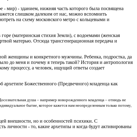
е - мир) - зданием, нижняя часть которого была посвящена
кажется слишком далеким от нас, можно вспомнить
реть на схему московского метро с кольцевыми и
 горе (материнская стихия Земли), с водоемами (женская
ертвой матерью. Отсюда трансгенерационная передача и
ой женщины и конкретного мужчины. Ребенка, подростка, да
 было до меня и почему я теперь такой? История и антропология
кому процессу, а человек, ищущий ответы создает
 об архетипе Божественного (Предвечного) младенца как
. Досознательная душа – например новорожденного младенца – отнюдь не
ндивидуальное бытие, которое кажется нам неопределенным только потому,
ущей внешности, но и особенностей психики. С
ь личности - то, какие архетипы и когда будут активированы