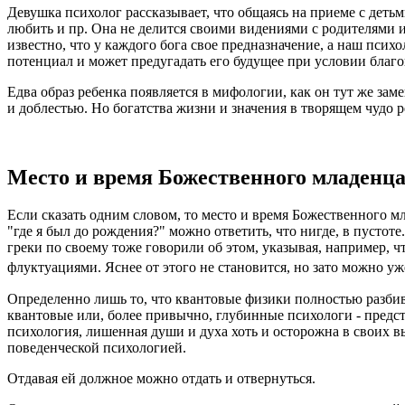
Девушка психолог рассказывает, что общаясь на приеме с деть
любить и пр. Она не делится своими видениями с родителями и
известно, что у каждого бога свое предназначение, а наш псих
потенциал и может предугадать его будущее при условии благ
Едва образ ребенка появляется в мифологии, как он тут же за
и доблестью. Но богатства жизни и значения в творящем чудо р
Место и время Божественного младенц
Если сказать одним словом, то место и время Божественного м
"где я был до рождения?" можно ответить, что нигде, в пустот
греки по своему тоже говорили об этом, указывая, например, 
флуктуациями. Яснее от этого не становится, но зато можно у
Определенно лишь то, что квантовые физики полностью разби
квантовые или, более привычно, глубинные психологи - пред
психология, лишенная души и духа хоть и осторожна в своих вы
поведенческой психологией.
Отдавая ей должное можно отдать и отвернуться.