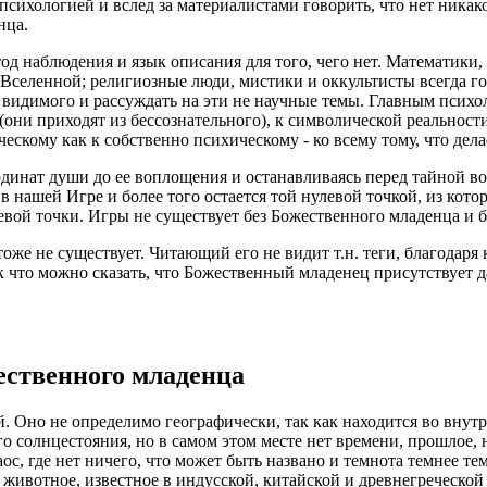
ихологией и вслед за материалистами говорить, что нет никако
нца.
од наблюдения и язык описания для того, чего нет. Математики,
Вселенной; религиозные люди, мистики и оккультисты всегда гов
 видимого и рассуждать на эти не научные темы. Главным психо
ни приходят из бессознательного), к символической реальности
ескому как к собственно психическому - ко всему тому, что де
инат души до ее воплощения и останавливаясь перед тайной во
в нашей Игре и более того остается той нулевой точкой, из кото
евой точки. Игры не существует без Божественного младенца и б
 тоже не существует. Читающий его не видит т.н. теги, благодаря
Так что можно сказать, что Божественный младенец присутствует 
ественного младенца
й. Оно не определимо географически, так как находится во внут
го солнцестояния, но в самом этом месте нет времени, прошлое,
ос, где нет ничего, что может быть названо и темнота темнее те
– животное, известное в индусской, китайской и древнегреческо