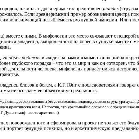
 городов, начиная с древнеримских представлен
mundus
(этрусско
 рождалось. Если древнеримский пример обозначения центра по
символизирующий незыблемость рухнувшей империи. Или посмот
а) вместе с ними. В мифологии это место связывают с пещерой в
Диониса-младенца, выброшенного на берег в сундуке вместе с м
енка.
, чтобы я родился»
выходит за рамки взаимоотношений конкретн
более глубокого порядка – что это за мир и как он сотворен, что
ной деятельности человека, мифология придает смысл историчес
транстве.
ладенец близок к богам, а К.Г. Юнг с последователями говорят
и мы не осознаем ее объективную реальность.
рожденная, досознательная и бессознательная индивидуальная структура души
лнен практически всем. Напротив, это чрезвычайно сложное и определенное и
Г. Душа и миф: шесть архетипов).
генах новорожденного и сформировала проект не только его буд
й портрет будущей психики, но и архетипическую предзаданност