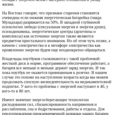
жизни.
На Востоке говорят, что признаки старения становятся
очевидны если нижняя энергетическая батарейка (чакра
Муладхара) разряжается на 50%. В западной глубинной
психологии либидо (сексуальная энергия и энергия души),
психодинамика, энергетические центры (архетипы и
комплексы) как источники энергии также являются
предметом пристального внимания. Но об этом чуть позже, а
начнем с электричества и к метафоре электричества как
проявлению энергии будем еще неоднократно обращаться.
Владельцы ноутбуков сталкиваются с такой проблемой:
жесткий диск в норме, программное обеспечение работает, а
батарея все меньше и меньше держит заряд энергии. И так
пока ноутбук не окажется привязанным к розетке. В нашем
случае это похоже на наступление возраста когда мы можем
продолжать сносную жизнедеятельность на медикаментозной
подпитке. У кого-то проблемы с энергией наступают в 40, у
кого-то в 80 лет.
Имеют значение энергосберегающие технологии
расходования сил, сбалансированность напряжения и
расслабления, сна и бодрствования, работы и отдыха. Для
предупреждения преждевременной разрядки наших батареи