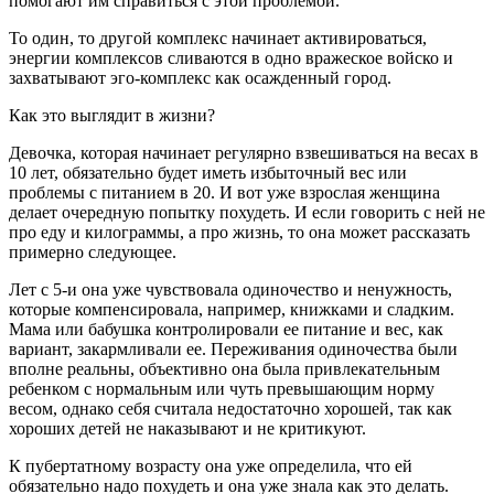
помогают им справиться с этой проблемой.
То один, то другой комплекс начинает активироваться,
энергии комплексов сливаются в одно вражеское войско и
захватывают эго-комплекс как осажденный город.
Как это выглядит в жизни?
Девочка, которая начинает регулярно взвешиваться на весах в
10 лет, обязательно будет иметь избыточный вес или
проблемы с питанием в 20. И вот уже взрослая женщина
делает очередную попытку похудеть. И если говорить с ней не
про еду и килограммы, а про жизнь, то она может рассказать
примерно следующее.
Лет с 5-и она уже чувствовала одиночество и ненужность,
которые компенсировала, например, книжками и сладким.
Мама или бабушка контролировали ее питание и вес, как
вариант, закармливали ее. Переживания одиночества были
вполне реальны, объективно она была привлекательным
ребенком с нормальным или чуть превышающим норму
весом, однако себя считала недостаточно хорошей, так как
хороших детей не наказывают и не критикуют.
К пубертатному возрасту она уже определила, что ей
обязательно надо похудеть и она уже знала как это делать.