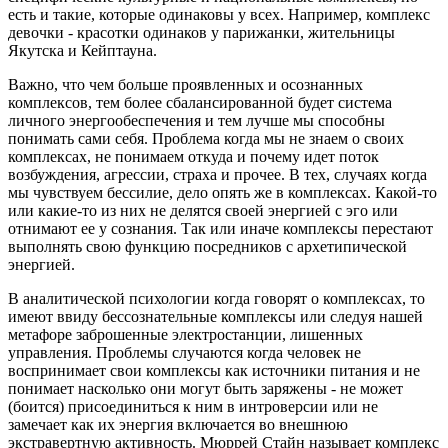
есть и такие, которые одинаковы у всех. Например, комплекс
девочки - красотки одинаков у парижанки, жительницы
Якутска и Кейптауна.
Важно, что чем больше проявленных и осознанных
комплексов, тем более сбалансированной будет система
личного энергообеспечения и тем лучше мы способны
понимать сами себя. Проблема когда мы не знаем о своих
комплексах, не понимаем откуда и почему идет поток
возбуждения, агрессии, страха и прочее. В тех, случаях когда
мы чувствуем бессилие, дело опять же в комплексах. Какой-то
или какие-то из них не делятся своей энергией с эго или
отнимают ее у сознания. Так или иначе комплексы перестают
выполнять свою функцию посредников с архетипической
энергией.
В аналитической психологии когда говорят о комплексах, то
имеют ввиду бессознательные комплексы или следуя нашей
метафоре заброшенные электростанции, лишенных
управления. Проблемы случаются когда человек не
воспринимает свои комплексы как источники питания и не
понимает насколько они могут быть заряжены - не может
(боится) присоединиться к ним в интроверсии или не
замечает как их энергия включается во внешнюю
экстравертную активность. Мюррей Стайн называет комплекс