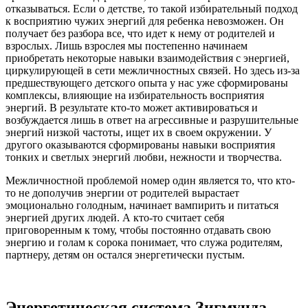
отказываться. Если о детстве, то такой избирательный подход
к восприятию чужих энергий для ребенка невозможен. Он
получает без разбора все, что идет к нему от родителей и
взрослых. Лишь взрослея мы постепенно начинаем
приобретать некоторые навыки взаимодействия с энергией,
циркулирующей в сети межличностных связей. Но здесь из-за
предшествующего детского опыта у нас уже сформированы
комплексы, влияющие на избирательность восприятия
энергий. В результате кто-то может активироваться и
возбуждается лишь в ответ на агрессивные и разрушительные
энергий низкой частоты, ищет их в своем окружении. У
другого оказываются сформированы навыки восприятия
тонких и светлых энергий любви, нежности и творчества.
Межличностной проблемой номер один является то, что кто-
то не дополучив энергии от родителей вырастает
эмоционально голодным, начинает вампирить и питаться
энергией других людей. А кто-то считает себя
приговоренным к тому, чтобы постоянно отдавать свою
энергию и голам к сорока понимает, что служа родителям,
партнеру, детям он остался энергетически пустым.
Энергетическая система Зигмунда