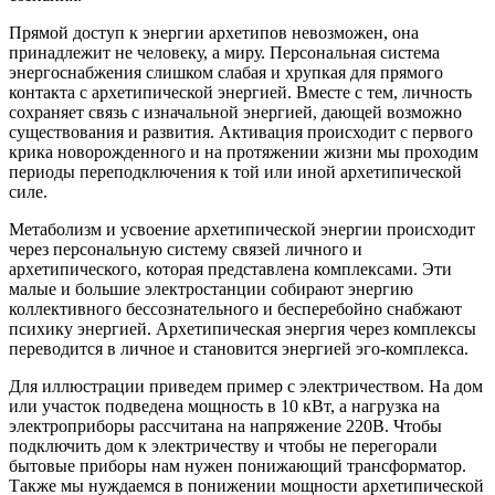
Прямой доступ к энергии архетипов невозможен, она
принадлежит не человеку, а миру. Персональная система
энергоснабжения слишком слабая и хрупкая для прямого
контакта с архетипической энергией. Вместе с тем, личность
сохраняет связь с изначальной энергией, дающей возможно
существования и развития. Активация происходит с первого
крика новорожденного и на протяжении жизни мы проходим
периоды переподключения к той или иной архетипической
силе.
Метаболизм и усвоение архетипической энергии происходит
через персональную систему связей личного и
архетипического, которая представлена комплексами. Эти
малые и большие электростанции собирают энергию
коллективного бессознательного и бесперебойно снабжают
психику энергией. Архетипическая энергия через комплексы
переводится в личное и становится энергией эго-комплекса.
Для иллюстрации приведем пример с электричеством. На дом
или участок подведена мощность в 10 кВт, а нагрузка на
электроприборы рассчитана на напряжение 220В. Чтобы
подключить дом к электричеству и чтобы не перегорали
бытовые приборы нам нужен понижающий трансформатор.
Также мы нуждаемся в понижении мощности архетипической