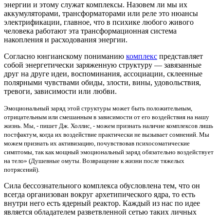
энергии и этому служат комплексы. Назовем ли мы их
аккумуляторами, трансформаторами или реле это нюансы
электрификации, главное, что в психике любого живого
человека работают эта трансформационная система
накопления и расходования энергии.
Согласно юнгианскому пониманию
комплекс
представляет
собой энергетически заряженную структуру — завязанные
друг на друге идеи, воспоминания, ассоциации, склеенные
полярными чувствами обиды, злости, вины, удовольствия,
тревоги, зависимости или любви.
Эмоциональный заряд этой структуры может быть положительным,
отрицательным или смешанным в зависимости от его воздействия на нашу
жизнь. Мы, - пишет Дж. Холлис, - можем признать наличие комплексов лишь
постфактум, когда их воздействие практически не вызывает сомнений. Мы
можем признать их активизацию, почувствовав психосоматические
симптомы, так как мощный эмоциональный заряд обязательно воздействует
на тело» (Душевные омуты. Возвращение к жизни после тяжелых
потрясений).
Сила бессознательного комплекса обусловлена тем, что он
всегда организован вокруг архетипического ядра, то есть
внутри него есть ядерный реактор. Каждый из нас по идее
является обладателем разветвленной сетью таких личных