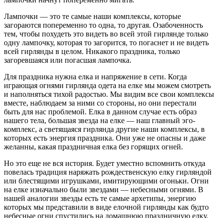
Лампочки — это те самые наши комплексы, которые
загораются попеременно то одна, то другая. Озабоченность
тем, чтобы похудеть это видеть во всей этой гирлянде только
одну лампочку, которая то загорится, то погаснет и не видеть
всей гирлянды в целом. Никакого праздника, только
загоревшаяся или погасшая лампочка.
Для праздника нужна елка и напряжение в сети. Когда
играющая огнями гирлянда одета на елке мы можем смотреть
и наполняться тихой радостью. Мы видим все свои комплексы
вместе, наблюдаем за ними со стороны, но они перестали
быть для нас проблемой. Елка в данном случае есть образ
нашего тела, большая звезда на елке — наш главный эго-
комплекс, а светящаяся гирлянда другие наши комплексы, в
которых есть энергия праздника. Они уже не опасны и даже
желанны, какая праздничная елка без горящих огней.
Но это еще не вся история. Будет уместно вспомнить откуда
повелась традиция наряжать рождественскую елку гирляндой
или блестящими игрушками, имитирующими огоньки. Огни
на елке изначально были звездами — небесными огнями. В
нашей аналогии звезды есть те самые архетипы, энергию
которых мы представили в виде елочной гирлянды как будто
небесные огни спустились на домашнюю праздничную елку.