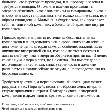
большое, что перегорает проводка, или провода оголены и
требуется изоляция. О том, что именно происходит с
энергоснабжением, какие комплексы активированы, а какие
отключены могут подсказывать не только ваши чувства, но и
образы сновидений. Малые сны будут о том, как проявляет
себя тот или иной комплекс, а большие об архетипе внутри
комплекса.
Пришло время направить потенциал бессознательных
комплексов или отдельного активированного комплекса на
достижение цели, которая кажется особенно важной. Есть
ощущение внутренней силы, которой не стоит бояться и
давать слабину, иначе энергия обернется против вас. Именно
сейчас нужна вера в себя, но не слепая. Вы имеете дело с
источниками энергиями, сила, уверенность и желание
развиваться исходят сейчас не от ума, а непосредственно из
бессознательного.
Требуется действие, а нереализованный потенциал может
разрушать вас. Пора действовать, отбросив лень, инерция,
старые привычки и страхи. Благодаря связи с энергией
комплексов и архетипов открывается окно возможности.
Говоришь, чтоб остался я, чтоб опять не скитался я
Чтоб восходы с закатами наблюдал из окна