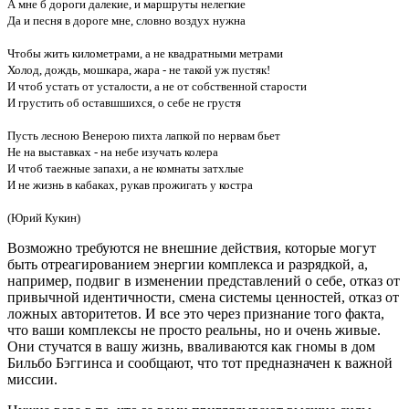
А мне б дороги далекие, и маршруты нелегкие
Да и песня в дороге мне, словно воздух нужна
Чтобы жить километрами, а не квадратными метрами
Холод, дождь, мошкара, жара - не такой уж пустяк!
И чтоб устать от усталости, а не от собственной старости
И грустить об оставшшихся, о себе не грустя
Пусть лесною Венерою пихта лапкой по нервам бьет
Не на выставках - на небе изучать колера
И чтоб таежные запахи, а не комнаты затхлые
И не жизнь в кабаках, рукав прожигать у костра
(Юрий Кукин)
Возможно требуются не внешние действия, которые могут
быть отреагированием энергии комплекса и разрядкой, а,
например, подвиг в изменении представлений о себе, отказ от
привычной идентичности, смена системы ценностей, отказ от
ложных авторитетов. И все это через признание того факта,
что ваши комплексы не просто реальны, но и очень живые.
Они стучатся в вашу жизнь, вваливаются как гномы в дом
Бильбо Бэггинса и сообщают, что тот предназначен к важной
миссии.