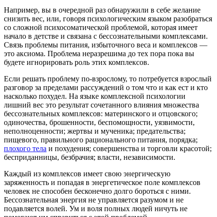
Например, вы в очередной раз обнаружили в себе желание
снизить вес, или, говоря психологическим языком разобраться
со сложной психосоматической проблемой, которая имеет
начало в детстве и связана с бессознательными комплексами.
Связь проблемы питания, избыточного веса и комплексов —
это аксиома. Проблема неразрешима до тех пора пока вы
будете игнорировать роль этих комплексов.
Если решать проблему по-взрослому, то потребуется взрослый
разговор за пределами рассуждений о том что и как ест и кто
насколько похудел. На языке комплексной психологии
лишний вес это результат сочетанного влияния множества
бессознательных комплексов:
материнского и отцовского;
одиночества, брошенности, беспомощности, уязвимости,
неполноценности; жертвы и мученика; предательства;
пищевого, правильного рационального питания, порядка;
плохого тела
и похудения; совершенства и торговли красотой;
бесприданницы, безбрачия; власти, независимости.
Каждый из комплексов имеет свою энергическую
заряженность и попадая в энергетическое поле комплексов
человек не способен бесконечно долго бороться с ними.
Бессознательная энергия не управляется разумом и не
подавляется волей. Ум и воля полных людей ничуть не