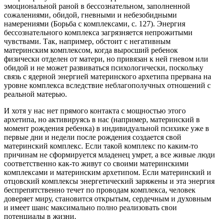
эмоциональной раной в бессознательном, заполненной
сожалениями, обидой, гневными и небезобидными
намерениями (Борьба с комплексами, с. 127). Энергия
бессознательного комплекса загрязняется непрожитыми
чувствами. Так, например, обстоит с негативным
материнским комплексом, когда выросший ребенок
физически отделен от матери, но привязан к ней гневом или
обидой и не может развиваться психологически, поскольку
связь с ядерной энергией материнского архетипа прервана на
уровне комплекса вследствие неблагополучных отношений с
реальной матерью.
И хотя у нас нет прямого контакта с мощностью этого
архетипа, но активируясь в нас (например, материнский в
момент рождения ребенка) в индивидуальной психике уже в
первые дни и недели после рождения создается свой
материнский комплекс. Если такой комплекс по каким-то
причинам не сформируется младенец умрет, а все живые люди
соответственно как-то живут со своими материнскими
комплексами и материнским архетипом. Если материнский и
отцовский комплексы энергетический заряжены и эта энергия
беспрепятственно течет по проводам комплекса, человек
доверяет миру, становится открытым, сердечным и духовным
и имеет шанс максимально полно реализовать свои
потенциалы в жизни.