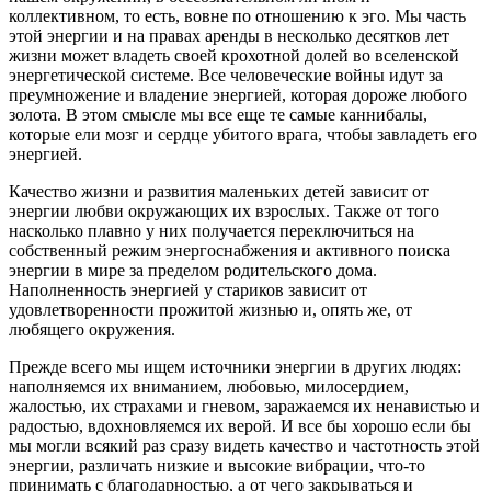
коллективном, то есть, вовне по отношению к эго. Мы часть
этой энергии и на правах аренды в несколько десятков лет
жизни может владеть своей крохотной долей во вселенской
энергетической системе. Все человеческие войны идут за
преумножение и владение энергией, которая дороже любого
золота. В этом смысле мы все еще те самые каннибалы,
которые ели мозг и сердце убитого врага, чтобы завладеть его
энергией.
Качество жизни и развития маленьких детей зависит от
энергии любви окружающих их взрослых. Также от того
насколько плавно у них получается переключиться на
собственный режим энергоснабжения и активного поиска
энергии в мире за пределом родительского дома.
Наполненность энергией у стариков зависит от
удовлетворенности прожитой жизнью и, опять же, от
любящего окружения.
Прежде всего мы ищем источники энергии в других людях:
наполняемся их вниманием, любовью, милосердием,
жалостью, их страхами и гневом, заражаемся их ненавистью и
радостью, вдохновляемся их верой. И все бы хорошо если бы
мы могли всякий раз сразу видеть качество и частотность этой
энергии, различать низкие и высокие вибрации, что-то
принимать с благодарностью, а от чего закрываться и