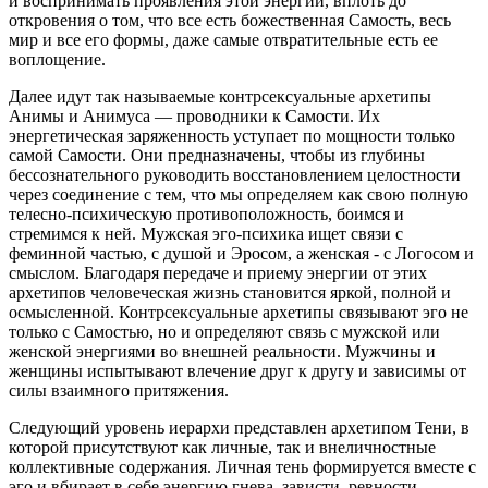
и воспринимать проявления этой энергии, вплоть до
откровения о том, что все есть божественная Самость, весь
мир и все его формы, даже самые отвратительные есть ее
воплощение.
Далее идут так называемые контрсексуальные архетипы
Анимы и Анимуса — проводники к Самости. Их
энергетическая заряженность уступает по мощности только
самой Самости. Они предназначены, чтобы из глубины
бессознательного руководить восстановлением целостности
через соединение с тем, что мы определяем как свою полную
телесно-психическую противоположность, боимся и
стремимся к ней. Мужская эго-психика ищет связи с
феминной частью, с душой и Эросом, а женская - с Логосом и
смыслом. Благодаря передаче и приему энергии от этих
архетипов человеческая жизнь становится яркой, полной и
осмысленной. Контрсексуальные архетипы связывают эго не
только с Самостью, но и определяют связь с мужской или
женской энергиями во внешней реальности. Мужчины и
женщины испытывают влечение друг к другу и зависимы от
силы взаимного притяжения.
Следующий уровень иерархи представлен архетипом Тени, в
которой присутствуют как личные, так и внеличностные
коллективные содержания. Личная тень формируется вместе с
эго и вбирает в себе энергию гнева, зависти, ревности,