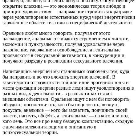
оральную, анальную и генитальную психику. Сопутствующее
открытие классика — это экономическая теория либидо и
принцип удовольствия — напряжение стремиться к разрядке
через удовлетворение естественных нужд через энергетически
заряженные области тела или в специфической деятельности.
Оральные любят много говорить, получая от этого
наслаждение, анальные отличаются стремлением к чистоте,
экономии и пунктуальности, получая удовольствие через
накопление, удержание и освобождение, а генитальные
проявляются в сексуальной активности, в конкуренции и
получают разрядку в реализации сексуального влечения.
Напитавшись энергией мы становимся озабочены тем, куда
бы направить и во что вложить энергию влечений. В
зависимости от развитости той или иной эрогенной зоны и
места фиксации энергии разные люди ищут удовлетворения в
разных видах деятельности - в разных типах связи с
внешними объектами. Оральные ищут с кем бы поговорить,
обсудить, посплетничать, кого бы поцеловать, лизнуть,
покусать, анальные — кого бы захватить, подчинить своей
власти, нагнуть, обо@ть, а генитальные — на кого или под
кого лечь. Это все про нашу базовую комплектацию, сходную
с другими млекопитающими и описанную в
психосексуальной теории.