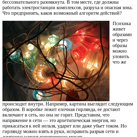
бессознательного разомкнута. В том месте, где должны
работать электростанции комплексов, разруха и опасная зона.
Что предпринять, каков возможный алгоритм действий?
Психика
живет
образами
и через
образы
можно
уловить
что же
происходит внутри. Например, картина выглядит следующим
образом. В коробке лежит елочная гирлянда, ее достают
включают в сеть, но она не горит. Представим, что
напряжение в сети — это архетипическая энергия, но
прикасаться к ней нельзя, ударит или даже убьет током. Но
гирлянду можно взять в руки, исправить разрыв сети и
лампочки начнут попеременно мигать.