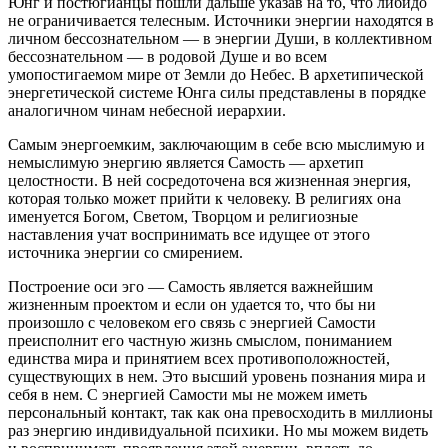
Юнг и постюгианцы пошли дальше указав на то, что либидо
не ограничивается телесным. Источники энергии находятся в
личном бессознательном — в энергии Души, в коллективном
бессознательном — в родовой Душе и во всем
умопостигаемом мире от Земли до Небес. В архетипической
энергетической системе Юнга силы представлены в порядке
аналогичном чинам небесной иерархии.
Самым энергоемким, заключающим в себе всю мыслимую и
немыслимую энергию является Самость — архетип
целостности. В ней сосредоточена вся жизненная энергия,
которая только может прийти к человеку. В религиях она
именуется Богом, Светом, Творцом и религиозные
наставления учат воспринимать все идущее от этого
источника энергии со смирением.
Построение оси эго — Самость является важнейшим
жизненным проектом и если он удается то, что бы ни
произошло с человеком его связь с энергией Самости
преисполнит его частную жизнь смыслом, пониманием
единства мира и принятием всех противоположностей,
существующих в нем. Это высший уровень познания мира и
себя в нем. С энергией Самости мы не можем иметь
персональный контакт, так как она превосходить в миллионы
раз энергию индивидуальной психики. Но мы можем видеть