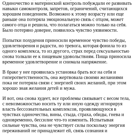
Одиночество и материнский контроль побуждали ее развивать
навыки самоконтроля, запретов, ограничений, считающихся
хорошим поведением. Возможно к этому возрасту или еще
раньше она потеряла эмоциональную связь с отцом, может
самого отца и решила, что полагаться можно только на себя.
Было потеряно доверие, появилось чувство уязвимости.
Попытки похудения приносили временное чувство победы,
удовлетворения и радости, но тревога, которая фонила то из
одного комплекса, то из другого, страх перед сексуальностью
снова толкали ее к пищевым удовольствиям. Пища приносила
временное удовлетворение и снимала напряжение.
В браке у нее проявилась установка брать все на себя и
гиперответственность, она жертвовала своими желаниями
пока не потеряла связи с энергией своих желаний, при этом
хорошо зная желания детей и мужа.
И вот, она снова худеет, все проблемы связывает с весом тела,
с невозможностью носить ту или иную одежду игнорируя
власть бессознательных комплексов, проявляющуюся в
чувствах одиночества, вины, стыда, страха, обиды, гнева и
одновременно, бессилие что-то изменить. Испытывая
сильные чувства, она не чувствует силы поскольку энергия
переживаний не принадлежит ей, связь сознания и