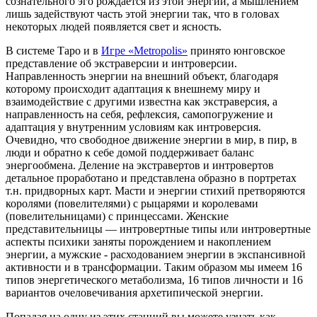
сознательного эго рождается из этой энергии, а мышлением
лишь задействуют часть этой энергии так, что в головах
некоторых людей появляется свет и ясность.
В системе Таро и в
Игре «Metropolis»
принято юнговское
представление об экстраверсии и интроверсии.
Направленность энергии на внешний объект, благодаря
которому происходит адаптация к внешнему миру и
взаимодействие с другими известна как экстраверсия, а
направленность на себя, рефлексия, самопогружение и
адаптация у внутренним условиям как интроверсия.
Очевидно, что свободное движение энергии в мир, в пир, в
люди и обратно к себе домой поддерживает баланс
энергообмена. Деление на экстравертов и интровертов
детальное проработано и представлена образно в портретах
т.н. придворных карт. Масти и энергии стихий претворяются
королями (повелителями) с рыцарями и королевами
(повелительницами) с принцессами. Женские
представительницы — интровертные типы или интровертные
аспекты психики заняты порождением и накоплением
энергии, а мужские - расходованием энергии в экспансивной
активности и в трансформации. Таким образом мы имеем 16
типов энергетического метаболизма, 16 типов личности и 16
вариантов очеловечивания архетипической энергии.
Попадая на одну из этих станций вы можете узнать как