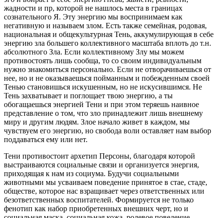
жадности и пр, которой не нашлось места в границах
сознательного Я. Эту энергию мы воспринимаем как
негативную и называем злом. Есть также семейная, родовая,
национальная и общекультурная Тень, аккумулирующая в себе
энергию зла большего коллективного масштаба вплоть до т.н.
абсолютного Зла. Если коллективному Злу мы можем
противостоять лишь сообща, то со своим индивидуальным
нужно знакомиться персонально. Если не отворачиваешься от
нее, но и не оказываешься пойманным и побежденным своей
Тенью становишься искушенным, но не искусившимся. Не
Тень захватывает и поглощает твою энергию, а ты
обогащаешься энергией Тени и при этом теряешь наивное
представление о том, что зло принадлежит лишь внешнему
миру и другим людям. Злое начало живет в каждом, мы
чувствуем его энергию, но свобода воли оставляет нам выбор
поддаваться ему или нет.
Тени противостоит архетип Персоны, благодаря которой
выстраиваются социальные связи и организуется энергия,
приходящая к нам из социума. Будучи социальными
животными мы усваиваем поведение принятое в стае, стаде,
обществе, которое нас взращивает через ответственных или
безответственных воспитателей. Формируется не только
фенотип как набор приобретенных внешних черт, но и
социальная маска, социальная кожа, ролевое поведение,