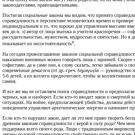
законодателями, правозащитниками.
Постигая социальные законы мы видим, что принято справедли
справедливость в перспективе человеческих времен и примере
индивидуальным и то, что хорошо для управления массами вм
век до н. э) автор от лица знатока и учителя красноречия — со
рассудительностью, мужеством, мудростью и святостью. Но в д
4
показывает их несостоятельность
.
На сегодня провозглашение законов социальной справедливост
наказании виновных можно говорить лишь с иронией. Скорее 
софистами, да и сами они, к слову сказать, легко забывали о 
современные демагоги (от др.-греч. δημαγωγία — руководство 
5-6 детей, а их коллеги предпочитают, чтобы за коллективные 
самим.
И все же мы не оставляем поиск справедливости и предполагае
черных, как и наоборот. Если кто-то вводит закон о смертной
ситуациях. На войне, предполагающей убийства, должны действ
поведением управляют архетипические энергии и начинают пр
Если кто-то нарушил закон, дает ли это мне право творить бес
древним законам справедливости с верой в силу рода? Чем мен
поддержки всего своего рода. Люди с традиционным мировоззре
законы родовой справедливости свойственны чуть ли не всем.