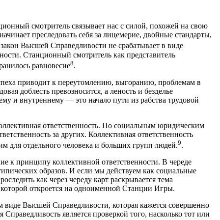
ционный смотритель связывает нас с силой, похожей на свою
начинает преследовать себя за лицемерие, двойные стандарты,
в закон Высшей Справедливости не срабатывает в виде
нности. Станционный смотритель как представитель
8
хранилось равновесие
.
спеха приводит к переутомлению, выгоранию, проблемам в
овая доблесть превозносится, а леность и безделье
му и внутреннему — это начало пути из рабства трудовой
 коллективная ответственность. По социальным юридическим
тветственность за других. Коллективная ответственность
9
им для отдельного человека и больших групп людей.
.
ие к принципу коллективной ответственности. В череде
типических образов. И если мы действуем как социальные
роследить как через череду карт раскрывается тема
л которой откроется на одноименной Станции Игры.
том виде Высшей Справедливости, которая кажется совершенно
я Справедливость является проверкой того, насколько тот или