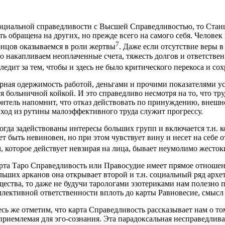
социальной справедливости с Высшей Справедливостью, то Стан
 обращена на других, но прежде всего на самого себя. Человек 
7
онцов оказываемся в роли жертвы
. Даже если отсутствие веры 
о накапливаем неоплаченные счета, тяжесть долгов и ответстве
ледит за тем, чтобы и здесь не было критического перекоса и со
ная одержимость работой, деньгами и прочими показателями у
 больничной койкой. И это справедливо несмотря на то, что труд
тель напомнит, что отказ действовать по принуждению, внешне
ход из рутины малоэффективного труда служит прогрессу.
когда задействованы интересы больших групп и включается т.н.
 быть невиновен, но при этом чувствует вину и несет на себе о
 которое действует невзирая на лица, бывает неумолимо жесток
рта Таро Справедливость или Правосудие имеет прямое отношен
льших арканов она открывает второй и т.н. социальный ряд архе
щества, то даже не будучи тарологами эзотериками нам полезно п
ллективной ответственности вплоть до карты Равновесие, смыс
есь же отметим, что карта Справедливость рассказывает нам о 
приемлемая для эго-сознания. Эта парадоксальная несправедлива