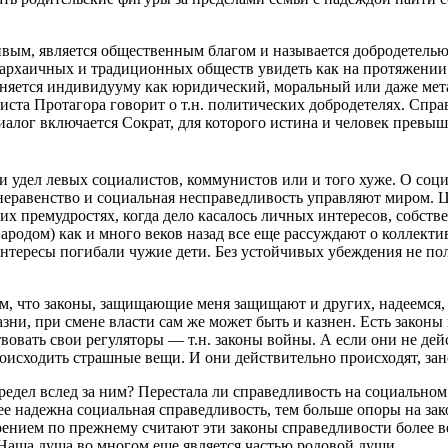
вым, является общественным благом и называется добродетелью
 архаичных и традиционных обществ увидеть как на протяжении 
еняется индивидууму как юридический, моральный или даже мет
фиста Протагора говорит о т.н. политических добродетелях. Спра
иалог включается Сократ, для которого истина и человек превы
и удел левых социалистов, коммунистов или и того хуже. О соц
неравенство и социальная несправедливость управляют миром.
своих премудростях, когда дело касалось личных интересов, собст
народом) как и много веков назад все еще рассуждают о коллект
интересы погибали чужие дети. Без устойчивых убеждения не полу
м, что законы, защищающие меня защищают и других, надеемся, 
 казни, при смене власти сам же может быть и казнен. Есть зак
овать свои регуляторы — т.н. законы войны. А если они не дейс
оисходить страшные вещи. И они действительно происходят, зан
предел вслед за ним? Перестала ли справедливость на социально
ее надежна социальная справедливость, тем больше опоры на за
нием по прежнему считают эти законы справедливости более вес
 Наша душа во многом еще является частью родовой души.