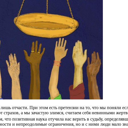
шь отчасти. При этом есть претензии на то, что мы поняли если
 страхов, а мы зачастую злимся, считаем себя невинными жертва
том, что позитивная наука отучила нас верить в судьбу, определя
ости и непреодолимые ограничения, но и с ними люди мало зн