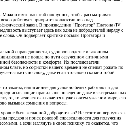
. Можно взять масштаб покрупнее, чтобы рассматривать
веков действует приоритет коллективного над
афизический закон. В произведении "Протагор" Платона (IV
ведливость выступает здесь как одна из добродетелей наряду с
ше слова. Он подвергает критике посылы Протагора и
иальной справедливости, судопроизводстве и законном
 Цивилизация не пошла по пути озвученном античными
венной безопасности и комфорта. Их последователи
ивном благе, но софистки нашего времени не спешат рожать по
чается жить по слову, даже если это слово сказано тобой
что законы, написанные для условно белых работают и для
оны предписывающие правильное поведение даже в экстремальных
твуют, то человек оказывается в уже совсем ужасном мире, его
ово вызывая сомнения и вопросы.
м уровне быть желанной добродетелью? Не стоит ли вернуться к
коны предков и поиск родовой справедливости для получения
омыми, а если заглянуть в свою психику, то окажется, что