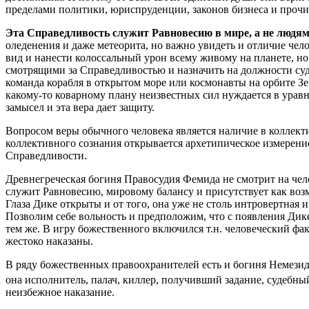
пределами политики, юриспруденции, законов бизнеса и прочи
Эта Справедливость служит Равновесию в мире, а не людя
оледенения и даже метеорита, но важно увидеть и отличие чело
вид и нанести колоссальный урон всему живому на планете, но
смотрящими за Справедливостью и назначить на должности суде
команда корабля в открытом море или космонавты на орбите Зе
какому-то коварному плану неизвестных сил нуждается в ура
замысел и эта вера дает защиту.
Вопросом веры обычного человека является наличие в коллект
коллективного сознания открывается архетипическое измерение
Справедливости.
Древнегреческая богиня Правосудия Фемида не смотрит на челов
служит Равновесию, мировому балансу и присутствует как возм
Глаза Дике открыты и от того, она уже не столь интровертная
Позволим себе вольность и предположим, что с появления Дике
тем же. В игру божественного включился т.н. человеческий фа
жестоко наказаны.
В ряду божественных правоохранителей есть и богиня Немезид
она исполнитель, палач, киллер, получивший задание, судебный
неизбежное наказание.