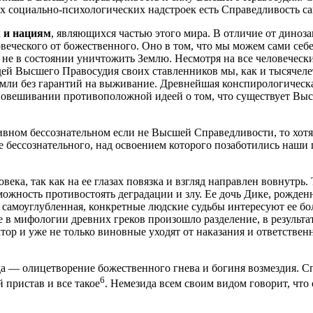
х социально-психологических надстроек есть Справедливость са
м и нациям
, являющихся частью этого мира. В отличие от диноз
веческого от божественного. Оно в том, что мы можем сами себе
 не в состоянии уничтожить Землю. Несмотря на все человечески
й Высшего Правосудия своих ставленников мы, как и тысячелети
мли без гарантий на выживание. Древнейшая конспирологическая
вновешивании противоположной идеей о том, что существует Вы
ивном бессознательном если не Высшей Справедливости, то хотя
 бессознательного, над освоением которого позаботились наши 
ека, так как на ее глазах повязка и взгляд направлен вовнутрь.
ожность противостоять деградации и злу. Ее дочь Дике, рожден
 и самоуглубленная, конкретные людские судьбы интересуют ее 
 в мифологии древних греков произошло разделение, в результа
ктор и уже не только виновные уходят от наказания и ответствен
а — олицетворение божественного гнева и богиня возмездия. С
6
 пристав и все такое
. Немезида всем своим видом говорит, что 