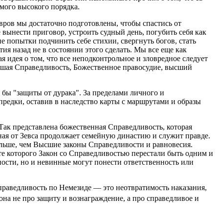
мого высокого порядка.
авров мы достаточно подготовлены, чтобы спастись от
 вынести приговор, устроить судный день, погубить себя как
е попытки подчинить себе стихии, свергнуть богов, стать
я назад не в состоянии этого сделать. Мы все еще как
 идея о том, что все неподконтрольное и зловредное следует
сшая Справедливость, Божественное правосудие, высший
 бы "защиты от дурака". За пределами личного и
предки, оставив в наследство карты с маршрутами и образы
 Так представлена божественная Справедливость, которая
ная от Зевса продолжает семейную династию и служит правде.
больше, чем Высшие законы Справедливости и равновесия.
те которого Закон со Справедливостью перестали быть одним и
ности, но и невинные могут понести ответственность или
праведливость по Немезиде — это неотвратимость наказания,
она не про защиту и вознаграждение, а про справедливое и