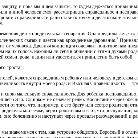
 защиту, и пока мы ищем защиты, то будем держаться привычных
ли и иной человек смог рассматривать справедливое и несправ
ровни справедливости рано ставить точку и делать окончательны
м.
менная детско-родительская сепарация. Она предполагает, что н
3
ленческих связях и дается как врожденные дарования.
Принадле
сит от человека. Древняя концепция содержит понятное нам пред
 на их голоса, находим ли себя в общении с этими духами рода
ей семьи, рода, нации или удостоиться привилегии быть собой.
го "роста":
ителей, кажется справедливым ребенку или человеку в детском с
аведливость внутри моего рода; и Высшая Справедливость — тр
 и свою маленькую справедливость. Для ребенка несправедливо в
епшего Эго. Слишком не означает редко. Воспитание через обес
ти от того, что, например, к его брату или сестре родители о
одительской семье, верит родителям и в то, что послушание, х
, оно болезненно и наступает через провалы разочарований и р
 мы знакомимся с тем, как устроено общество. Взрослый в отличи
ать родительские фигуры за пределами семьи с надеждой найти 