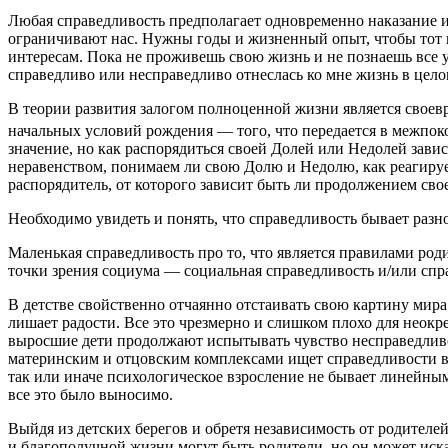
Любая справедливость предполагает одновременно наказание и
ограничивают нас. Нужны годы и жизненный опыт, чтобы тот и
интересам. Пока не проживешь свою жизнь и не познаешь все у
справедливо или несправедливо отнеслась ко мне жизнь в цело
В теории развития залогом полноценной жизни является своевре
начальных условий рождения — того, что передается в межпоко
значение, но как распорядиться своей Долей или Недолей зави
неравенством, понимаем ли свою Долю и Недолю, как реагируем
распорядитель, от которого зависит быть ли продолжением сво
Необходимо увидеть и понять, что справедливость бывает разно
Маленькая справедливость про то, что является правилами род
точки зрения социума — социальная справедливость и/или спр
В детстве свойственно отчаянно отстаивать свою картину мира
лишает радости. Все это чрезмерно и слишком плохо для неокр
выросшие дети продолжают испытывать чувство несправедливос
материнским и отцовским комплексами ищет справедливости в р
так или иначе психологическое взросление не бывает линейным
все это было выносимо.
Выйдя из детских берегов и обретя независимость от родителей
и благополучной жизни могут быть родители, но он может иск