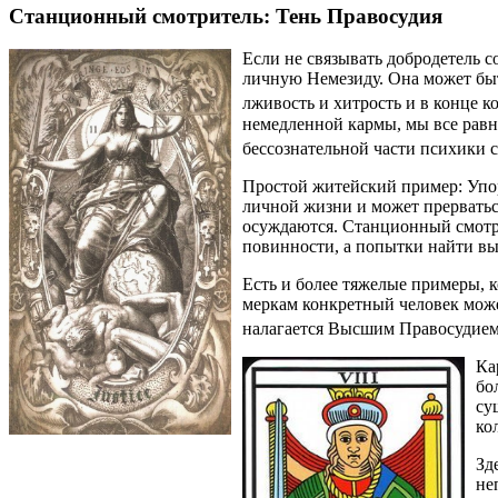
Станционный смотритель: Тень Правосудия
Если не связывать добродетель 
личную Немезиду. Она может быть
лживость и хитрость и в конце к
немедленной кармы, мы все равн
бессознательной части психики с
Простой житейский пример: Упор
личной жизни и может прерваться
осуждаются. Станционный смотри
повинности, а попытки найти вы
Есть и более тяжелые примеры, 
меркам конкретный человек может
налагается Высшим Правосудием,
Ка
бо
су
ко
Зд
не