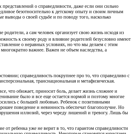
 представлений о справедливости, даже если они сильно
едливое безотносительно к детскому опыту и своим личным
е выводы о своей судьбе и по поводу того, насколько
е родители, а сам человек организует свою жизнь исходя из
жность к своему роду и влияние родителей безусловно имеют
ставление о неравных условиях, но что мы делаем с этим
 многократно важнее. Важен не объем наследства, а
остоянии; справедливость покрупнее про то, что справедливо с
ансперсональная, транснациональная и метафизическая.
се, что обижает, приносит боль, делает жизнь сложнее и
ценивание было и все еще остается нормой и поэтому многие
тносились с большей любовью. Ребенок с позитивными
орошее поведение и невинность обеспечат благополучие. Но
азрушения иллюзий, через череду лишений и тревогу. Лишь бы
е от ребенка уже не верит в то, что гарантом справедливости
социальную справедливость. Некоторые становятся юристами,