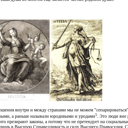
шения внутри и между странами мы не можем "сепарироваться" о
5
овыми, а раньше называли юродивыми и уродами
. Это люди вне
что презирают законы, а потому что не претендует на социальны
т лишь в Высшую Справедливость и силу Высшего Правосудия. С