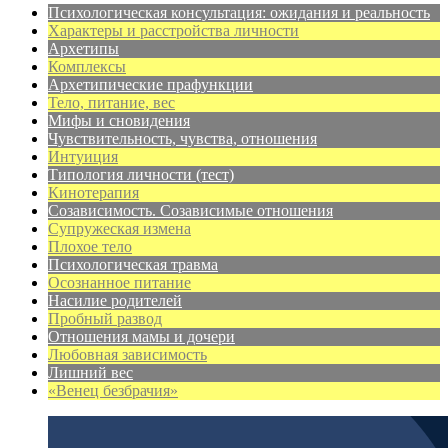
Психологическая консультация: ожидания и реальность
Характеры и расстройства личности
Архетипы
Комплексы
Архетипические прафункции
Тело, питание, вес
Мифы и сновидения
Чувствительность, чувства, отношения
Интуиция
Типология личности (тест)
Кинотерапия
Созависимость. Созависимые отношения
Супружеская измена
Плохое тело
Психологическая травма
Осознанное питание
Насилие родителей
Пробный развод
Отношения мамы и дочери
Любовная зависимость
Лишний вес
«Венец безбрачия»